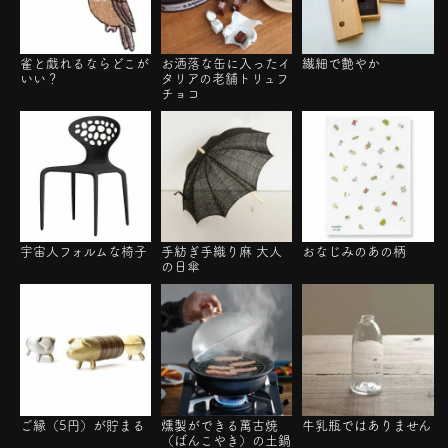
雀と戯れるならどこが
お洒落な缶に入ったイ
繊細で艶やか
いい？
タリアの老舗トリュフ
チョコ
宇宙人フォルムな椅子
手紡ぎ手織り麻 大人
おなじみのあの柄
の日傘
ご縁（5円）が貯まる
燻製ができる萬古焼
牛乳瓶ではありません
（ばんこやき）の土鍋