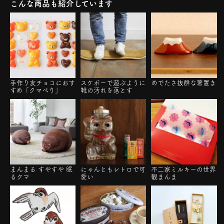
こんな商品も紹介しています
手作り友チョコにおす
スケボーで遊ぶように
めでたさ抜群な箸置き
すめ「クマぺり」
靴の汚れを落とす
まんまる すやすや 眠
にゃんともレトロで可
不二家ミルキーの世界
るクマ
愛い
観まんま