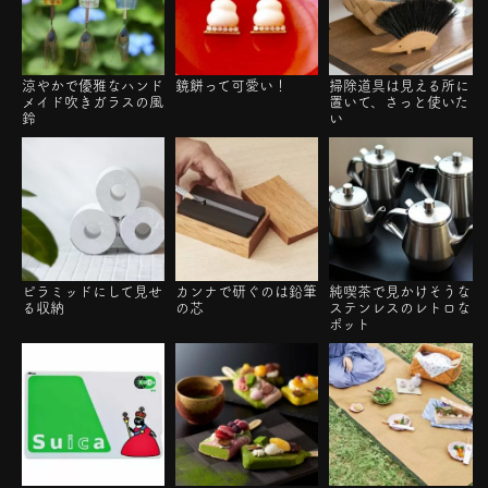
涼やかで優雅なハンド
鏡餅って可愛い！
掃除道具は見える所に
メイド吹きガラスの風
置いて、さっと使いた
鈴
い
ピラミッドにして見せ
カンナで研ぐのは鉛筆
純喫茶で見かけそうな
る収納
の芯
ステンレスのレトロな
ポット