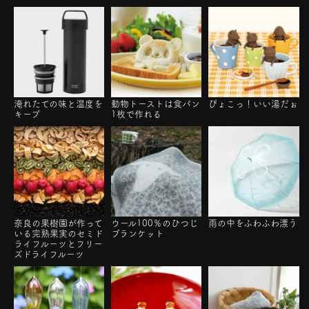
淹れたての味と温度を
動物トーストは食パン
ぴょこっ！いい湯だぉ
キープ
1枚で作れる
奈良の果樹園が作って
ウール100％のひつじ
雨の中をふわふわ漂う
いる完熟果実のセミド
ブランケット
ライフルーツとフリー
ズドライフルーツ