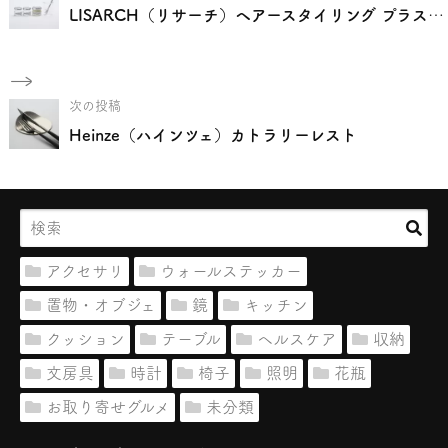
LISARCH（リサーチ）ヘアースタイリング プラス フレグランス ユー ラブ-メイキングキット
次の投稿
Heinze（ハインツェ）カトラリーレスト
アクセサリ
ウォールステッカー
置物・オブジェ
鏡
キッチン
クッション
テーブル
ヘルスケア
収納
文房具
時計
椅子
照明
花瓶
お取り寄せグルメ
未分類