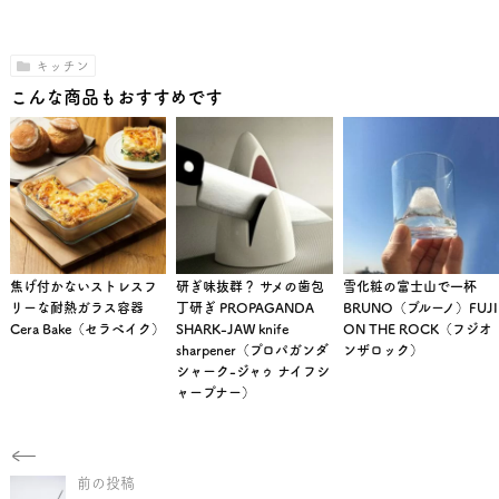
キッチン
こんな商品もおすすめです
焦げ付かないストレスフ
研ぎ味抜群？ サメの歯包
雪化粧の富士山で一杯
リーな耐熱ガラス容器
丁研ぎ PROPAGANDA
BRUNO（ブルーノ）FUJI
Cera Bake（セラベイク）
SHARK-JAW knife
ON THE ROCK（フジオ
sharpener（プロパガンダ
ンザロック）
シャーク-ジャゥ ナイフシ
ャープナー）
前の投稿