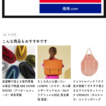
価格.com
未分類
こんな商品もおすすめです
洗濯機で洗える室内草履
むしろ大人も使いたい
ワンマイルバック？チラ
は素足で快適 ABE HOME
LOWYA（ロウヤ）大人顔
見せ収納？ザクザク使え
SHOES（アベホームシュ
レザーランドセル（A4ク
るカラフルなネットバッ
ーズ）帆布草履
リアファイル対応 男女兼
ク ORSKOV（オルスコ
用 国産）
ウ）ストリングバッグ