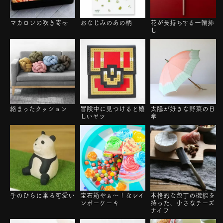
マカロンの吹き寄せ
おなじみのあの柄
花が長持ちする一輪挿
し
絡まったクッション
冒険中に見つけると嬉
太陽が好きな野菜の日
しいヤツ
傘
手のひらに乗る可愛い
宝石箱やぁ～！なレイ
本格的な包丁の機能を
ンボーケーキ
持った、小さなチーズ
ナイフ