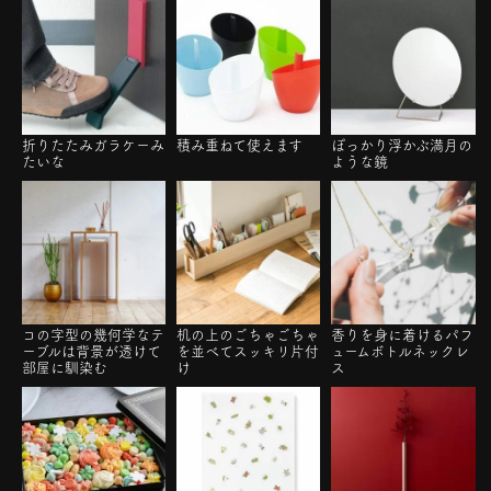
折りたたみガラケーみ
積み重ねて使えます
ぽっかり浮かぶ満月の
たいな
ような鏡
コの字型の幾何学なテ
机の上のごちゃごちゃ
香りを身に着けるパフ
ーブルは背景が透けて
を並べてスッキリ片付
ュームボトルネックレ
部屋に馴染む
け
ス