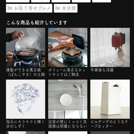
お取り寄せグルメ
未分類
こんな商品も紹介しています
燻製ができる萬古焼
ボリューム満点なホッ
卒業後も活躍
（ばんこやき）の土鍋
トサンドはご馳走
指元にキラキラと輝く
浴室の壁にくっつく洗
ビルヂングのようなテ
水のしずく
面器は邪魔にならない
ープカッター