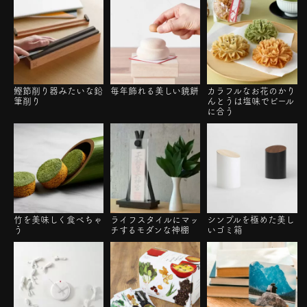
鰹節削り器みたいな鉛
毎年飾れる美しい鏡餅
カラフルなお花のかり
筆削り
んとうは塩味でビール
に合う
竹を美味しく食べちゃ
ライフスタイルにマッ
シンプルを極めた美し
う
チするモダンな神棚
いゴミ箱