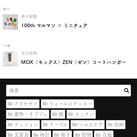
前の投稿
100th マルマン × ミニチュア
次の投稿
MOX（モックス）ZEN（ゼン）コートハンガー
アクセサリ
ウォールステッカー
置物・オブジェ
鏡
キッチン
クッション
テーブル
ヘルスケア
収納
文房具
時計
椅子
照明
花瓶