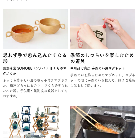
思わず手で包み込みたくなる
季節のしつらいを楽しむため
形
の道具
薗部産業 SONOBE（ソノベ ）さくらのマ
中川政七商店 手ぬぐい用マグネット
グボウル
手ぬぐいを飾るためのマグネット。マグネ
ふっくら愛らしい形の取っ手付きマグボウ
ットの間に手ぬぐいを挟んで、好きな場所
ル。和洋どちらにも合う、さくらで作られ
に吊るして使います。
た木の器。子供用や離乳食の食器としても
おすすめ。