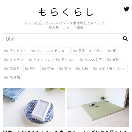
もらくらし
ちょっと気になるハイセンスな生活雑貨とインテリア
購入先リンクもご紹介
アクセサリ
ウォールステッカー
置物・オブジェ
鏡
キッチン
クッション
テーブル
ヘルスケア
収納
文房具
時計
椅子
照明
花瓶
お取り寄せグルメ
未分類