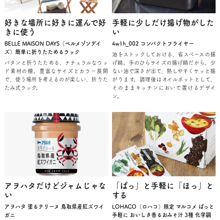
好きな場所に好きに運んで好
手軽に少しだけ揚げ物がした
きに使う
い
BELLE MAISON DAYS（ベルメゾンデイ
4w1h_002 コンパクトフライヤー
ズ）簡単に折りたためるラック
油をストックしておける、省スペースの揚
パタンと折りたためる、ナチュラルなウッ
げ鍋。手のひらサイズの揚げ鍋だから、少
ド素材の棚。豊富なサイズとカラー展開
ない油で深さが出て、熱しやすくサッと揚
で、使う場所を考えるのが楽しい、折りた
がります。調理後はオイルポットとして、
たみ式ラック。
そのままキッチンにおいて置けるデザイ
ン。
アヲハタだけどジャムじゃな
「ぱっ」と手軽に「ほっ」と
い
する
アヲハタ 塗るテリーヌ 鳥取県産紅ズワイ
LOHACO（ロハコ）限定 マルコメ ぱっと
ガニ
手軽に おいしさ香るおみそ汁 3種 化学調