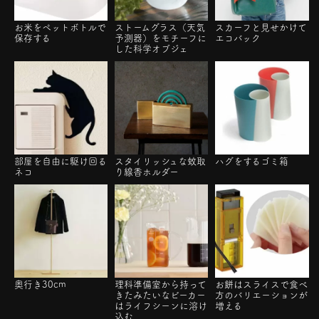
お米をペットボトルで
ストームグラス（天気
スカーフと見せかけて
保存する
予測器）をモチーフに
エコバック
した科学オブジェ
部屋を自由に駆け回る
スタイリッシュな蚊取
ハグをするゴミ箱
ネコ
り線香ホルダー
奥行き30cm
理科準備室から持って
お餅はスライスで食べ
きたみたいなビーカー
方のバリエーションが
はライフシーンに溶け
増える
込む