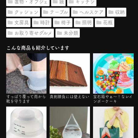
置物・オブジェ
鏡
キッチン
クッション
テーブル
ヘルスケア
収納
文房具
時計
椅子
照明
花瓶
お取り寄せグルメ
未分類
こんな商品も紹介しています
すっぽり覆って雨から
真剣勝負には使えない
宝石箱やぁ～！なレイ
靴を守ります
ンボーケーキ