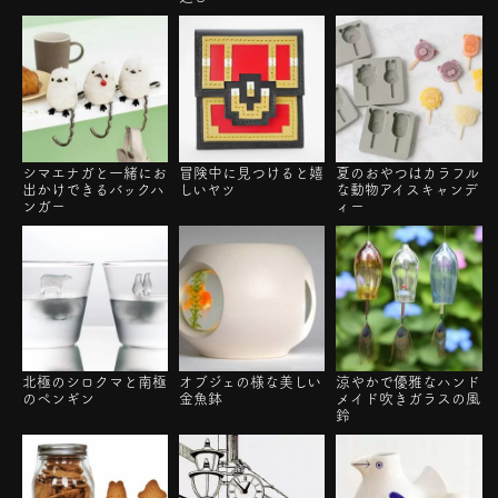
シマエナガと一緒にお
冒険中に見つけると嬉
夏のおやつはカラフル
出かけできるバックハ
しいヤツ
な動物アイスキャンデ
ンガー
ィー
北極のシロクマと南極
オブジェの様な美しい
涼やかで優雅なハンド
のペンギン
金魚鉢
メイド吹きガラスの風
鈴