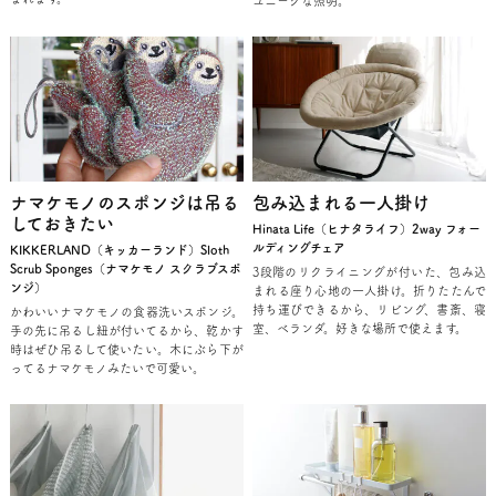
ユニークな照明。
ナマケモノのスポンジは吊る
包み込まれる一人掛け
しておきたい
Hinata Life（ヒナタライフ）2way フォー
ルディングチェア
KIKKERLAND（キッカーランド）Sloth
Scrub Sponges（ナマケモノ スクラブスポ
3段階のリクライニングが付いた、包み込
ンジ）
まれる座り心地の一人掛け。折りたたんで
持ち運びできるから、リビング、書斎、寝
かわいいナマケモノの食器洗いスポンジ。
室、ベランダ。好きな場所で使えます。
手の先に吊るし紐が付いてるから、乾かす
時はぜひ吊るして使いたい。木にぶら下が
ってるナマケモノみたいで可愛い。