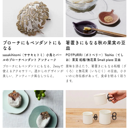
ブローチにもペンダントにも
箸置きにもなる秋の果実の豆
なる
皿
sasakihitomi（ササキヒトミ）小鳥とパー
POTPURRI（ポトペリー）Teshio（てし
ルのブローチペンダント アンティーク
お）果実 柘榴/無花果 Small plate 豆皿
ブローチにもペンダントにもなる、2wayで
薬味を添えたり、箸置きにもなる柘榴（ざ
使えるアクセサリー。透かしのデザインが
くろ）と無花果（いちじく）の豆皿。小さ
美しい、アンティーク風なしつらえ。
いのに存在感があって、食卓を明るく彩り
ます。