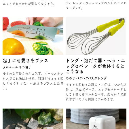
ディ レック・ウォッシュサロン）のランド
エットでお出かけが楽しくなりそう。
リーグッズ。
包丁に可愛さをプラス
トング・泡だて器・ヘラ・エ
ッグセパレータが合体すると
メルペール ネコ包丁
こうなる
ゆるめな可愛さのネコ包丁。オールステン
ののじ パクハグパスタトング
レスで切れ味は本格的。料理がちょっと楽
しくなりそうな、可愛さをプラスした包
ちょっと変わった形のトングは、つかむ以
丁。
外に、泡立てやヘラ、エッグセパレータと
しても使えるマルチな一本。柔らかくて崩
れやすいモノも綺麗につかめます。