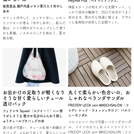
Heymat Plus（ヘイマットプラス）
桜南食品 瀬戸内産レモン果汁入り冷やし
禅庭モチーフの和モダンな玄関マット。し
あめ
っかり固めの触感で、凹凸で水分がうまく
流れます。雨の日も快適に使える、デザイ
キリッと冷やして、スッキリ甘い。レモン
ンと実用性が共存した玄関マット。
とシナモンが香る「冷やしあめ」。飲んだ
後は、レトロ柄のガラスカップとして使う
のも素敵。ノスタルジックを味わう、夏の
飲み物。
お出かけの足取りが軽くなり
丸くて柔らかい色合いの、お
そうな甘く愛らしいチュール
しゃれなベランダサンダル
透けバック
FREDDY LECK sein WASCHSALON（フ
レディ レック・ウォッシュサロン）バルコ
フェリシモ Squee!（スクイー！）いい香
ニーサンダル
りがしそうな 軽やか気分のふんわり刺し
ゅうチュールプチバッグの会
コロンとシンプルで可愛いベランダサンダ
ル。ドイツのカフェ＆コインランドリー
透け感が可愛い、チュール生地×刺繍のプ
FREDDY LECK sein WASCHSALON（フレ
チバッグ。ふんわり丸くて、愛らしいシル