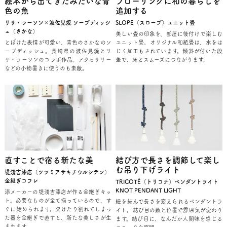
絵本から出てきたみたいな青
フローリングに和の暮らしを
色の魚
追加する
リサ・ラーソン×波佐見焼 ソープディッシ
SLOPE（スロープ）ユニット畳
ュ（さかな）
美しい畳の印象を、部屋に後付けで楽しむ
とぼけた表情が可愛い、青色のさかなのソ
ユニット畳。オリジナル和紙畳は、水をは
ープディッシュ。長崎県の波佐見焼とリ
じく加工もされています。傾斜が付いた段
サ・ラーソンのコラボ作品。アクセサリー
差で、床とスムーズにつながります。
などの小物置きに使うのも素敵。
直すことで宿る新たな美
結び方で長さを調節して楽し
む吊り下げライト
堤淺吉漆店（ツツミアサキチウルシテン）
金継ぎコフレ
TRICOTÉ（トリコテ）ペンダントライト
KNOT PENDANT LIGHT
漆メーカーの堤淺吉漆店が作る金継ぎキッ
ト。必要なものが全て揃っているので、す
紐を結んで長さを変えられるペンダントラ
ぐに始められます。欠けたり割れてしまっ
イト。結び目の数と位置で雰囲気が変わり
た器を金継ぎで直すと、新たな美しさが生
ます。結び目に、なんだか人間味を感じる
まれます。