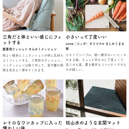
三角だと体といい感じにフィ
小さいって丁度いい
ットする
cotta（コッタ）オリジナル ましかくまな
板
読書用クッション さんかくクッション
小さくてシンプル。使い勝手のいいヒノキ
程よい傾斜とミニクッションが体に気持ち
のまな板。ちょっと切るのに丁度よくて、
よくフィットする、三角形のクッション。
洗うのも楽。置き場所もコンパクトですむ
ミニクッションは取り外して、首や腰の隙
のが嬉しい。
間を具合よく埋めてくれます。
レトロなワンカップに入った
枯山水のような玄関マット
懐かしい味