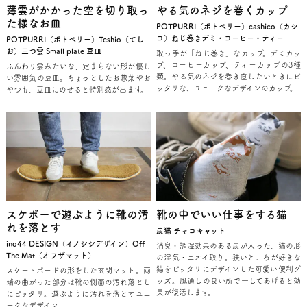
薄雲がかかった空を切り取っ
やる気のネジを巻くカップ
た様なお皿
POTPURRI（ポトペリー）cashico（カシ
コ）ねじ巻きデミ・コーヒー・ティー
POTPURRI（ポトペリー）Teshio（てし
お）三つ雲 Small plate 豆皿
取っ手が「ねじ巻き」なカップ。デミカッ
プ、コーヒーカップ、ティーカップの3種
ふんわり雲みたいな、定まらない形が優し
類。やる気のネジを巻き直したいときにピ
い雰囲気の豆皿。ちょっとしたお惣菜やお
ッタリな、ユニークなデザインのカップ。
やつも、豆皿にのせると特別感が出ます。
スケボーで遊ぶように靴の汚
靴の中でいい仕事をする猫
れを落とす
炭猫 チャコキャット
ino44 DESIGN（イノシシデザイン）Off
消臭・調湿効果のある炭が入った、猫の形
The Mat（オフザマット）
の湿気・ニオイ取り。狭いところが好きな
猫をピッタリにデザインした可愛い便利グ
スケートボードの形をした玄関マット。両
ッズ。風通しの良い所で干してあげると効
端の曲がった部分は靴の側面の汚れ落とし
果が復活します。
にピッタリ。遊ぶように汚れを落とすユニ
ークなデザイン。