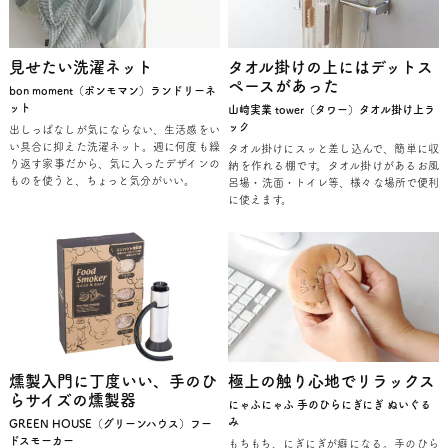
見せたい洗濯ネット
タオル掛けの上にはデットス
ペースがあった
bon moment（ボンモマン）ランドリーネ
ット
山崎実業 tower（タワー）タオル掛け上ラ
ック
出しっぱなしが気にならない、生活感をい
い具合に抑えた洗濯ネット。週に何度も繰
タオル掛けにスッと差し込んで、簡単に収
り返す家事だから、気に入ったデザインの
納を作れる棚です。タオル掛けがあるお風
ものを使うと、ちょっと気分がいい。
呂場・洗面・トイレ等、様々な場所で便利
に使えます。
燻製入門に丁度いい、手のひ
極上の触り心地でリラックス
らサイズの燻製器
にゃふにゃふ 手のひらにぎにぎ ぬいぐる
み
GREEN HOUSE（グリーンハウス）フー
ドスモーカー
もちもち、にぎにぎが癖になる。手のひら