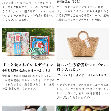
味料無添加（30食）
パンに塗って食べるペースト状のテリー
ヌ。牛乳で伸ばすと、カニのビスク風にも
フリーズドライのインスタントお味噌汁。
なります。パンに塗るけど、ジャムじゃな
ほうれん草とたまご / しじみと生姜とねぎ
い。テリーヌを塗るという発想が面白い。
/ 焼き海苔とごま の3種類アソート。滋味
甘くないパンのお供。
に溢れるパッケージデザインが素敵。
ずっと愛されているデザイン
新しい生活習慣をシンプルに
取り入れたい
中川政七商店 金鳥の夏 日本の夏 ふきん
b2c ハンドサニタイザー ボトル＆ホルダ
中川政七商店×KINCHOのコラボふきん。
ー
「金鳥の渦巻」のカンカンをもとにデザイ
ンされたふきん。長年愛されている「金鳥
シンプルなデザインの除菌ジェル用携帯ボ
の夏 日本の夏」なデザイン。
トル。バックに取り付けて使います。モノ
トーンカラーで、新しい生活習慣を、シン
プルに取り入れられるデザイン。