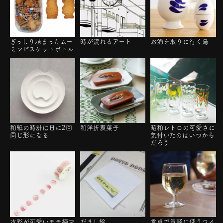
ぎっしり詰まったムー
時が流れるアート
お酒を取りに行く鳥
ミンビスケットボトル
和紙の時計は日に2回
和洋折衷菓子
昭和レトロの可愛さに
同じ形になる
気付いたのはいつから
だろう
水彩が可愛いモモ柄マ
だまし絵
食卓で気軽に使うワイ