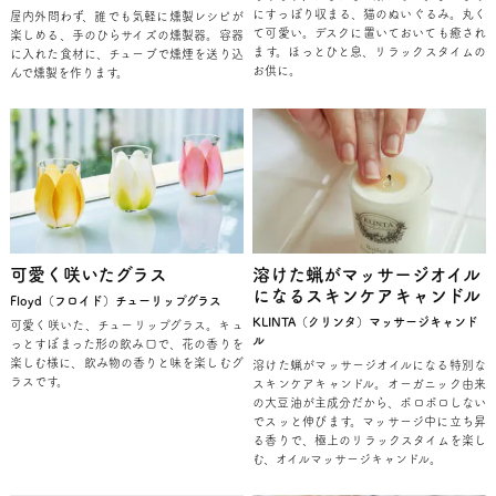
にすっぽり収まる、猫のぬいぐるみ。丸く
屋内外問わず、誰でも気軽に燻製レシピが
て可愛い。デスクに置いておいても癒され
楽しめる、手のひらサイズの燻製器。容器
ます。ほっとひと息、リラックスタイムの
に入れた食材に、チューブで燻煙を送り込
お供に。
んで燻製を作ります。
可愛く咲いたグラス
溶けた蝋がマッサージオイル
になるスキンケアキャンドル
Floyd（フロイド）チューリップグラス
KLINTA（クリンタ）マッサージキャンド
可愛く咲いた、チューリップグラス。キュ
ル
っとすぼまった形の飲み口で、花の香りを
楽しむ様に、飲み物の香りと味を楽しむグ
溶けた蝋がマッサージオイルになる特別な
ラスです。
スキンケアキャンドル。オーガニック由来
の大豆油が主成分だから、ポロポロしない
でスッと伸びます。マッサージ中に立ち昇
る香りで、極上のリラックスタイムを楽し
む、オイルマッサージキャンドル。