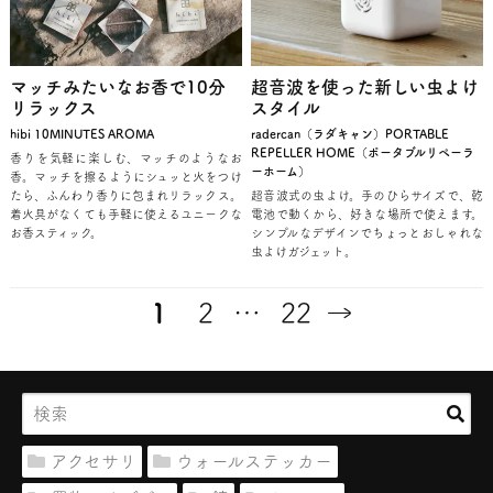
マッチみたいなお香で10分
超音波を使った新しい虫よけ
リラックス
スタイル
hibi 10MINUTES AROMA
radercan（ラダキャン）PORTABLE
REPELLER HOME（ポータブルリペーラ
香りを気軽に楽しむ、マッチのようなお
ーホーム）
香。マッチを擦るようにシュッと火をつけ
たら、ふんわり香りに包まれリラックス。
超音波式の虫よけ。手のひらサイズで、乾
着火具がなくても手軽に使えるユニークな
電池で動くから、好きな場所で使えます。
お香スティック。
シンプルなデザインでちょっとおしゃれな
虫よけガジェット。
1
2
…
22
アクセサリ
ウォールステッカー