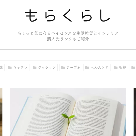
もらくらし
ちょっと気になるハイセンスな生活雑貨とインテリア
購入先リンクもご紹介
鏡
キッチン
クッション
テーブル
ヘルスケア
収納