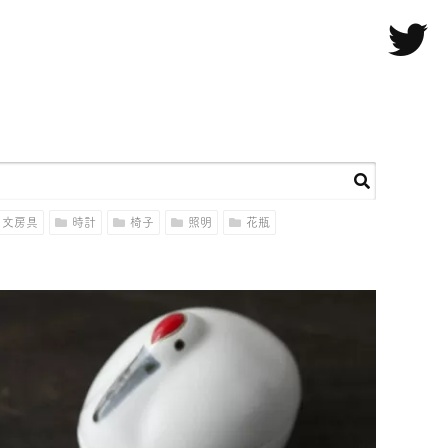
文房具
時計
椅子
照明
花瓶