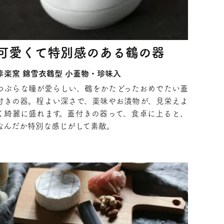
可愛くて特別感のある鶴の器
幸楽窯 錦雪衣鶴型 小蓋物・珍味入
つぶらな瞳が愛らしい、鶴をかたどったおめでたい蓋
付きの器。程よい深さで、薬味やお漬物が、見栄えよ
く綺麗に盛れます。蓋付きの器って、食卓に上ると、
なんだか特別な感じがして素敵。