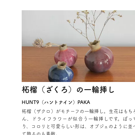
柘榴（ざくろ）の一輪挿し
HUNT9（ハントナイン）PAKA
柘榴（ザクロ）がモチーフの一輪挿し。生花はもち
ん、ドライフラワーが似合う一輪挿しです。ぽっ
り、コロリと可愛らしい形は、オブジェのように並
て飾るのも素敵。