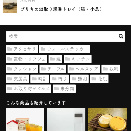
次の投稿
ブリキの蚊取り線香トレイ（猫・小鳥）
アクセサリ
ウォールステッカー
置物・オブジェ
鏡
キッチン
クッション
テーブル
ヘルスケア
収納
文房具
時計
椅子
照明
花瓶
お取り寄せグルメ
未分類
こんな商品も紹介しています