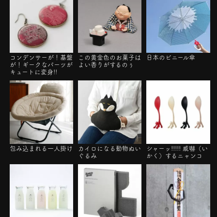
コンデンサーが！基盤
この黄金色のお菓子は
日本のビニール傘
が！ギークなパーツが
よい香りがするのぅ
キュートに変身!!
包み込まれる一人掛け
カイロになる動物ぬい
シャーッ!!!!! 威嚇（い
ぐるみ
かく）するニャンコ