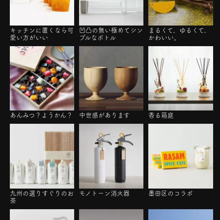
キッチンに置くなら可
凹凸の無い極めてシン
まるくて、ゆるくて、
愛い方がいい
プルなボトル
かわいい。
あんみつ？ようかん？
中世感があります
香る箱庭
九州の選りすぐりのお
モノトーン消火器
墨田区のコラボ
茶