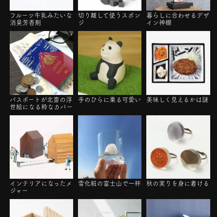
フルーツ牛乳みたいな
切り離して使うスポン
暮らしに合わせるデザ
消臭芳香剤
ジ
イン神棚
パスポートが北斎の浮
手のひらに乗る可愛い
美味しく見えるかは謎
世絵になる粋なカバー
インテリアになったメ
雪化粧の富士山で一杯
秋の実りを身に着ける
ジャー