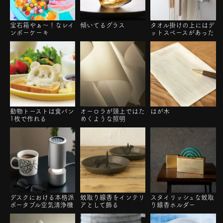
宝石箱やぁ～！なレイ
傾いてるグラス
タオル掛けの上にはデ
ンボーケーキ
ットスペースがあった
動物トーストは食パン
オーロラが頭上ではた
はが木
1枚で作れる
めくような照明
デスクにおける本格派
蚊取り線香をインテリ
スタイリッシュな蚊取
ポータブル空気清浄機
アとして飾る
り線香ホルダー