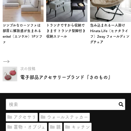
シンプルなローソファは
トランクですから収納で
包み込まれる一人掛け
部屋に解放感が生まれる
きます トランク型脚付き
Hinata Life（ヒナタライ
enkel（エンケル）1Pソフ
収納スツール
フ）2way フォールディン
ァ
グチェア
次の投稿
電子部品アクセサリーブランド『さのもの』
アクセサリ
ウォールステッカー
置物・オブジェ
鏡
キッチン