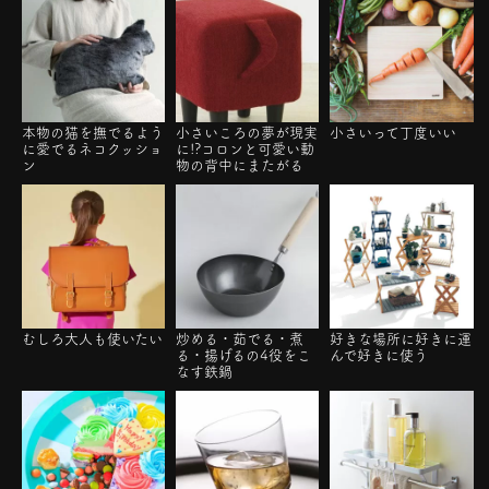
本物の猫を撫でるよう
小さいころの夢が現実
小さいって丁度いい
に愛でるネコクッショ
に!?コロンと可愛い動
ン
物の背中にまたがる
むしろ大人も使いたい
炒める・茹でる・煮
好きな場所に好きに運
る・揚げるの4役をこ
んで好きに使う
なす鉄鍋