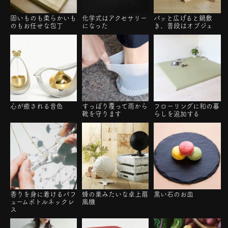
固いものも柔らかいも
化学式はアクセサリー
パッと広げると鍋敷
のもお任せな包丁
になった
き、普段はオブジェ
心が癒される音色
すっぽり覆って雨から
フローリングに和の暮
靴を守ります
らしを追加する
香りを身に着けるパフ
蜂の巣みたいな卓上扇
黒い石のお皿
ュームボトルネックレ
風機
ス