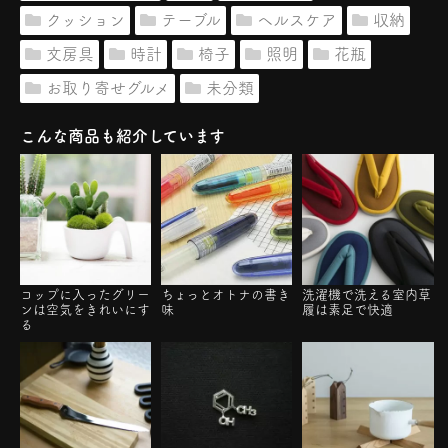
クッション
テーブル
ヘルスケア
収納
文房具
時計
椅子
照明
花瓶
お取り寄せグルメ
未分類
こんな商品も紹介しています
コップに入ったグリー
ちょっとオトナの書き
洗濯機で洗える室内草
ンは空気をきれいにす
味
履は素足で快適
る