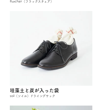
fluxchair（フラックスチェア）
珪藻土と炭が入った袋
soil（ソイル）ドライングサック