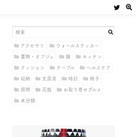
アクセサリ
ウォールステッカー
置物・オブジェ
鏡
キッチン
クッション
テーブル
ヘルスケア
収納
文房具
時計
椅子
照明
花瓶
お取り寄せグルメ
未分類