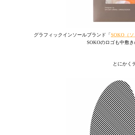
グラフィックインソールブランド「
SOKO（
SOKOのロゴも中敷
とにかく