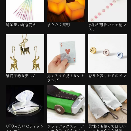
純国産の線香花火
またたく照明
水彩が可愛いモモ柄マ
ステ
幾何学的な美しさ
見えそうで見えないト
香りを装うためのピン
ランプ
UFOみたいなティッシ
クラッシックスポーツ
男性にも使ってほしい
ュケース
カーみたいでかっこい
ユニセックスな日傘