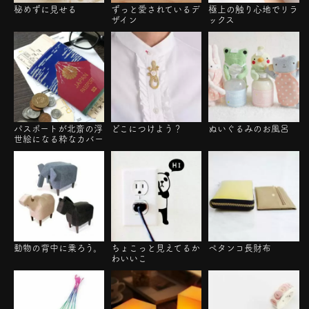
秘めずに見せる
ずっと愛されているデ
極上の触り心地でリラ
ザイン
ックス
パスポートが北斎の浮
どこにつけよう？
ぬいぐるみのお風呂
世絵になる粋なカバー
動物の背中に乗ろう。
ちょこっと見えてるか
ペタンコ長財布
わいいこ