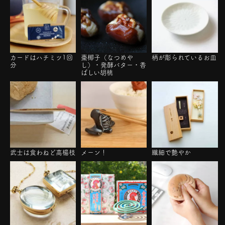
カードはハチミツ1回
棗椰子（なつめや
柄が彫られているお皿
分
し）・発酵バター・香
ばしい胡桃
武士は食わねど高楊枝
メーン！
繊細で艶やか