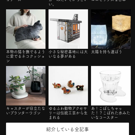
い。
本物の猫を撫でるよう
小さな秘密基地には大
太陽を持ち運ぼう
に愛でるネコクッショ
いなる夢がある
ン
キャスターが目立たな
ゆるふわ動物アクセサ
あ！こぼしちゃっ
いプランターワゴン
リーは伝統工芸から生
た！？こぼれた水みた
まれる
いなコースター
紹介している全記事