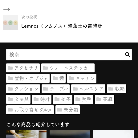
次の投稿
Lemnos（レムノス）珪藻土の置時計
アクセサリ
ウォールステッカー
置物・オブジェ
鏡
キッチン
クッション
テーブル
ヘルスケア
収納
文房具
時計
椅子
照明
花瓶
お取り寄せグルメ
未分類
こんな商品も紹介しています