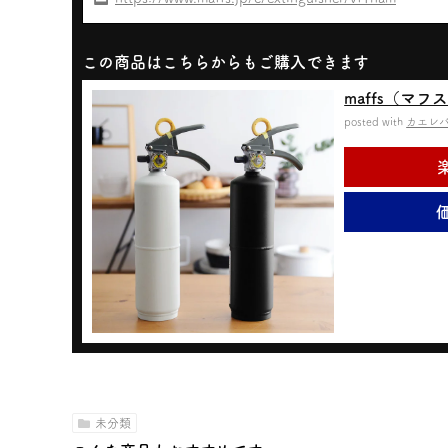
この商品はこちらからもご購入できます
maffs（マ
posted with
カエレ
価
未分類