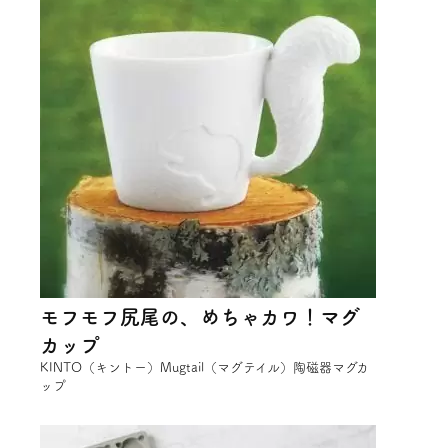
モフモフ尻尾の、めちゃカワ！マグ
カップ
KINTO（キントー）Mugtail（マグテイル）陶磁器マグカ
ップ