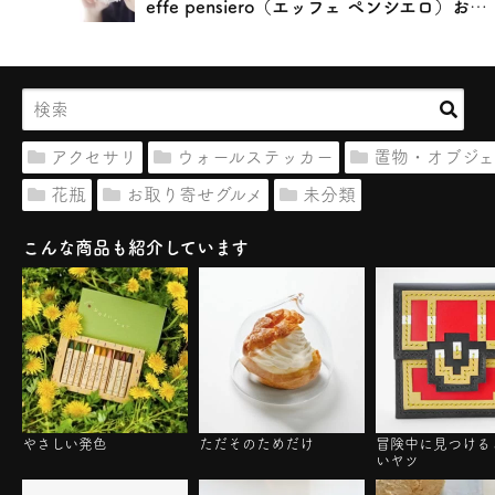
effe pensiero（エッフェ ペンシエロ）お守りホイッスル
アクセサリ
ウォールステッカー
置物・オブジェ
花瓶
お取り寄せグルメ
未分類
こんな商品も紹介しています
やさしい発色
ただそのためだけ
冒険中に見つける
いヤツ