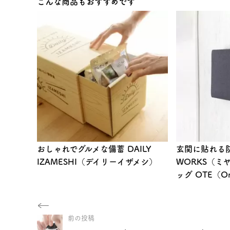
こんな商品もおすすめです
おしゃれでグルメな備蓄 DAILY
玄関に貼れる防
IZAMESHI（デイリーイザメシ）
WORKS（ミ
ッグ OTE（On 
前の投稿