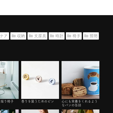
ケア
収納
文房具
時計
椅子
照明
る揺り椅子
香りを装うためのピン
心にも栄養をくれるよう
なパンの缶詰