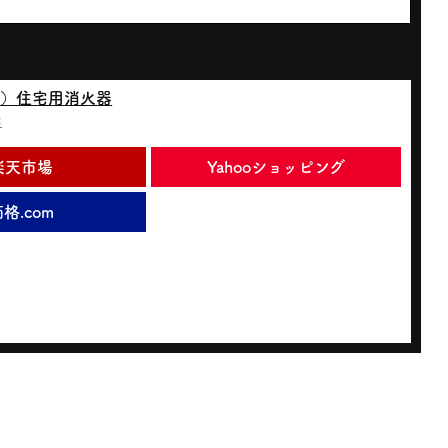
フス）住宅用消火器
バ
楽天市場
Yahooショッピング
格.com