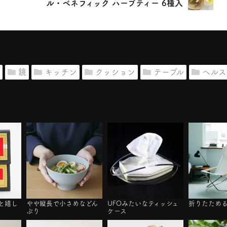
ル・ベネフィック ハーブティー 6種入
鏡
キッチン
クッション
テーブル
ヘルス
と嬉し
やや縦長で小さめなどん
UFOみたいなティッシュ
折りたため
ぶり
ケース