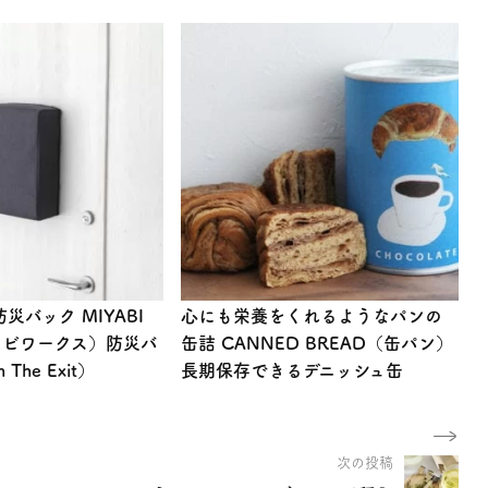
災バック MIYABI
心にも栄養をくれるようなパンの
ヤビワークス）防災バ
缶詰 CANNED BREAD（缶パン）
The Exit）
長期保存できるデニッシュ缶
次の投稿