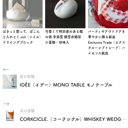
ぱきっと割って、ぽこん
可愛くて特別感のある鶴
パーティやアウトドアを
と入れとく soil（ソイル）
の器 幸楽窯 錦雪衣鶴型
華やかに飾る紙皿
ドライングブロック
小蓋物・珍味入
Exclusive Trade（エクス
クルーシブトレード）ハ
イセンス紙皿
前の投稿
IDÉE（イデー）MONO TABLE モノテーブル
次の投稿
CORKCICLE.（コークシクル）WHISKEY WEDGE ウィスキーウェッジ