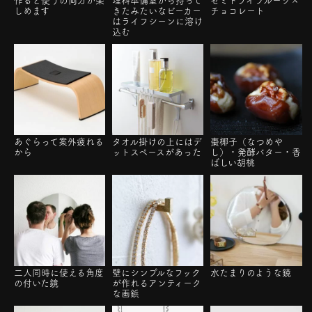
作ると使うの両方が楽
理科準備室から持って
セミドライフルーツ×
しめます
きたみたいなビーカー
チョコレート
はライフシーンに溶け
込む
あぐらって案外疲れる
タオル掛けの上にはデ
棗椰子（なつめや
から
ットスペースがあった
し）・発酵バター・香
ばしい胡桃
二人同時に使える角度
壁にシンプルなフック
水たまりのような鏡
の付いた鏡
が作れるアンティーク
な画鋲