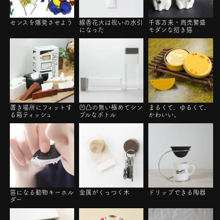
センスを爆発させよう
線香花火は祝いの水引
千客万来・商売繁盛
になった
モダンな招き猫
置き場所にフィットす
凹凸の無い極めてシン
まるくて、ゆるくて、
る箱ティッシュ
プルなボトル
かわいい。
笛になる動物キーホル
金属がくっつく木
ドリップできる陶器
ダー