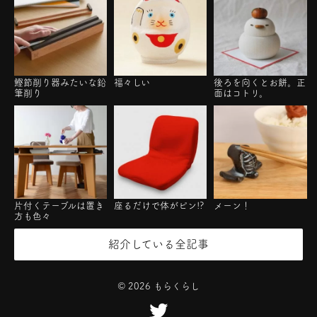
鰹節削り器みたいな鉛
福々しい
後ろを向くとお餅。正
筆削り
面はコトリ。
片付くテーブルは置き
座るだけで体がピン!?
メーン！
方も色々
紹介している全記事
©
2026
もらくらし