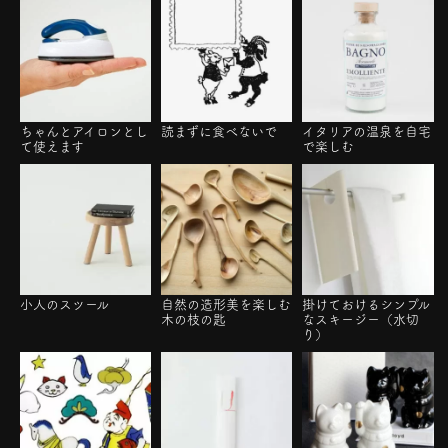
ちゃんとアイロンとし
読まずに食べないで
イタリアの温泉を自宅
て使えます
で楽しむ
小人のスツール
自然の造形美を楽しむ
掛けておけるシンプル
木の枝の匙
なスキージー（水切
り）