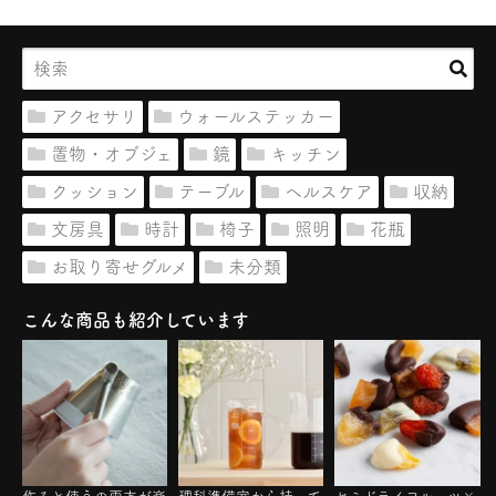
アクセサリ
ウォールステッカー
置物・オブジェ
鏡
キッチン
クッション
テーブル
ヘルスケア
収納
文房具
時計
椅子
照明
花瓶
お取り寄せグルメ
未分類
こんな商品も紹介しています