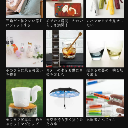
三角だと体といい感じ
めでたさ満開！かわい
カバンからチラ見せし
にフィットする
らしさ満開！
たい
手のひらに乗る可愛い
ギターの氷をお供に音
揺れる水面の一瞬を切
を作る
楽を楽しむ
り取る
モフモフ尻尾の、めち
青空を持ち歩く折りた
お医者さんごっこ
ゃカワ！マグカップ
たみ傘