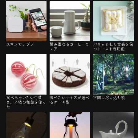
スマホでテプラ
積み重なるコーヒーウ
パリッとした食感を保
ェア
つトースト専用皿
食べちゃいたい可愛
食べたいサイズが選べ
空間に溶け込む鏡
さ。本物の和飴を使っ
るケーキ型
た