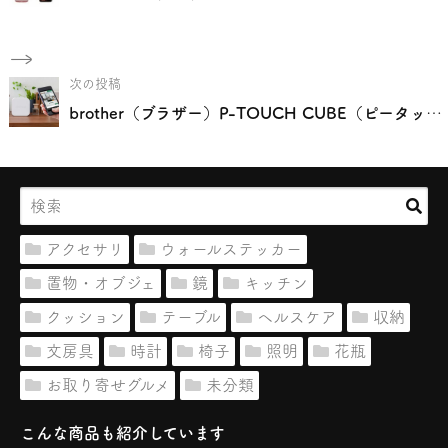
次の投稿
brother（ブラザー）P-TOUCH CUBE（ピータッチキューブ）
アクセサリ
ウォールステッカー
置物・オブジェ
鏡
キッチン
クッション
テーブル
ヘルスケア
収納
文房具
時計
椅子
照明
花瓶
お取り寄せグルメ
未分類
こんな商品も紹介しています