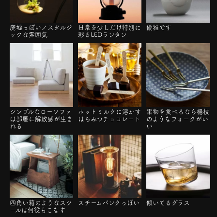
廃墟っぽいノスタルジ
日常を少しだけ特別に
優雅です
ックな雰囲気
彩るLEDランタン
シンプルなローソファ
ホットミルクに溶かす
果物を食べるなら楊枝
は部屋に解放感が生ま
はちみつチョコレート
のようなフォークがい
れる
い
四角い箱のようなスツ
スチームパンクっぽい
傾いてるグラス
ールは何役もこなす