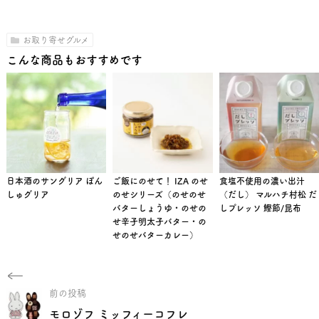
お取り寄せグルメ
こんな商品もおすすめです
日本酒のサングリア ぽん
ご飯にのせて！ IZA のせ
食塩不使用の濃い出汁
しゅグリア
のせシリーズ（のせのせ
（だし） マルハチ村松 だ
バターしょうゆ・のせの
しプレッソ 鰹節/昆布
せ辛子明太子バター・の
せのせバターカレー）
前の投稿
モロゾフ ミッフィーコフレ