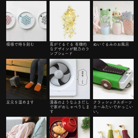
模様で時を刻む
蔦がぐるぐる 有機的
ぬいぐるみのお風呂
なデザインが魅力のラ
ンプシェード
足元を温めます
漫画のようなふきだし
クラッシックスポーツ
で家がおしゃべりしま
カーみたいでかっこい
す
い。