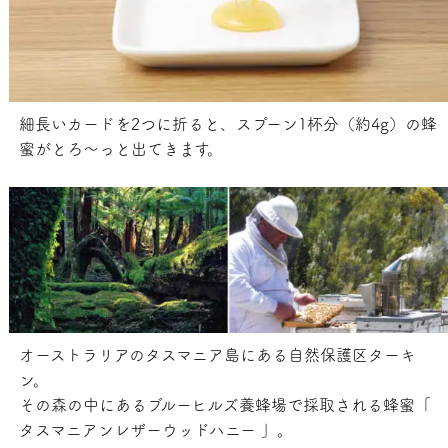
細長いカードを2つに折ると、スプーン1杯分（約4g）の蜂
蜜がとろ～っと出てきます。
オーストラリアのタスマニア島にある自然保護区ターキ
ン。
その森の中にあるブルーヒルズ養蜂場で採取される蜂蜜「
タスマニアンレザーウッドハニー 」。