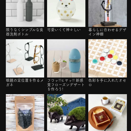
限りなくシンプルな食
可愛いくて神々しい
暮らしに合わせるデザ
器洗剤ボトル
イン神棚
眼鏡の定位置を作るメ
フワッ!!ヒヤッ!! 新感
色彩を手に入れたオセ
ガネ
覚フローズンデザート
ロ
を作ろう!