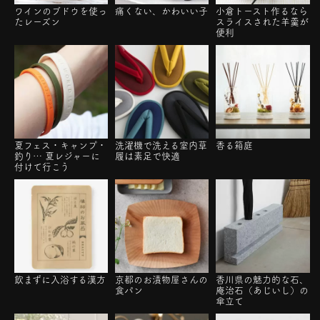
ワインのブドウを使っ
痛くない、かわいい子
小倉トースト作るなら
たレーズン
スライスされた羊羹が
便利
夏フェス・キャンプ・
洗濯機で洗える室内草
香る箱庭
釣り… 夏レジャーに
履は素足で快適
付けて行こう
飲まずに入浴する漢方
京都のお漬物屋さんの
香川県の魅力的な石、
食パン
庵治石（あじいし）の
傘立て