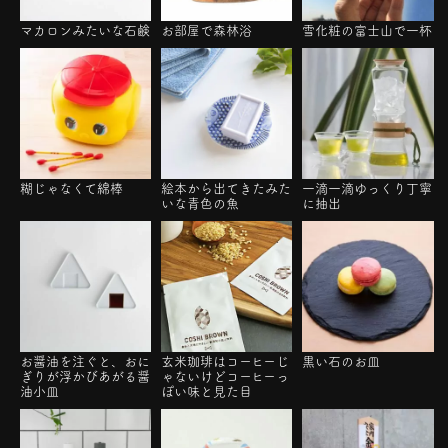
マカロンみたいな石鹸
お部屋で森林浴
雪化粧の富士山で一杯
糊じゃなくて綿棒
絵本から出てきたみた
一滴一滴ゆっくり丁寧
いな青色の魚
に抽出
お醤油を注ぐと、おに
玄米珈琲はコーヒーじ
黒い石のお皿
ぎりが浮かびあがる醤
ゃないけどコーヒーっ
油小皿
ぽい味と見た目