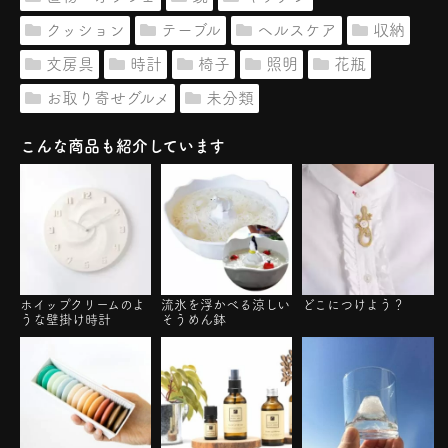
クッション
テーブル
ヘルスケア
収納
文房具
時計
椅子
照明
花瓶
お取り寄せグルメ
未分類
こんな商品も紹介しています
ホイップクリームのよ
流氷を浮かべる涼しい
どこにつけよう？
うな壁掛け時計
そうめん鉢