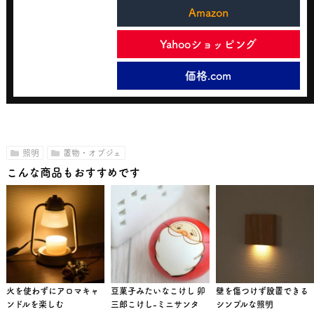
Amazon
Yahooショッピング
価格.com
照明
置物・オブジェ
こんな商品もおすすめです
火を使わずにアロマキャ
豆菓子みたいなこけし 卯
壁を傷つけず設置できる
ンドルを楽しむ
三郎こけし-ミニサンタ
シンプルな照明