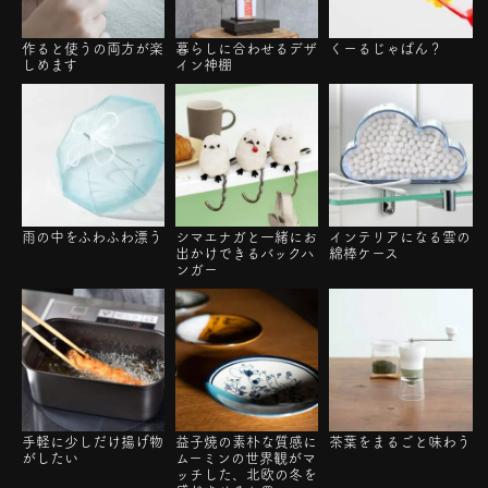
作ると使うの両方が楽
暮らしに合わせるデザ
くーるじゃぱん？
しめます
イン神棚
雨の中をふわふわ漂う
シマエナガと一緒にお
インテリアになる雲の
出かけできるバックハ
綿棒ケース
ンガー
手軽に少しだけ揚げ物
益子焼の素朴な質感に
茶葉をまるごと味わう
がしたい
ムーミンの世界観がマ
ッチした、北欧の冬を