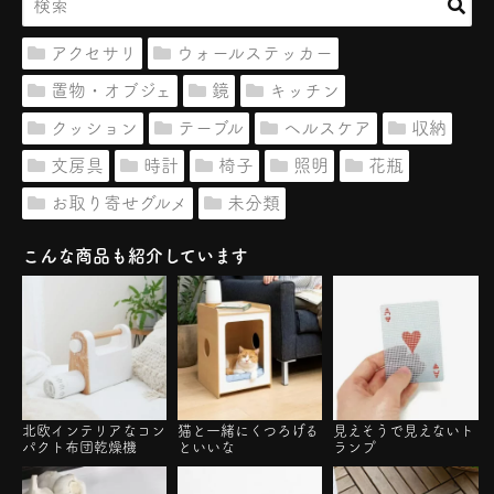
アクセサリ
ウォールステッカー
置物・オブジェ
鏡
キッチン
クッション
テーブル
ヘルスケア
収納
文房具
時計
椅子
照明
花瓶
お取り寄せグルメ
未分類
こんな商品も紹介しています
北欧インテリアなコン
猫と一緒にくつろげる
見えそうで見えないト
パクト布団乾燥機
といいな
ランプ