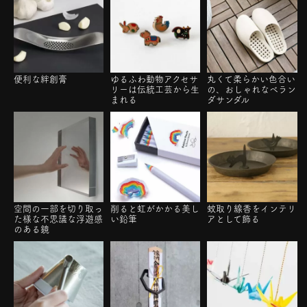
便利な絆創膏
ゆるふわ動物アクセサ
丸くて柔らかい色合い
リーは伝統工芸から生
の、おしゃれなベラン
まれる
ダサンダル
空間の一部を切り取っ
削ると虹がかかる美し
蚊取り線香をインテリ
た様な不思議な浮遊感
い鉛筆
アとして飾る
のある鏡