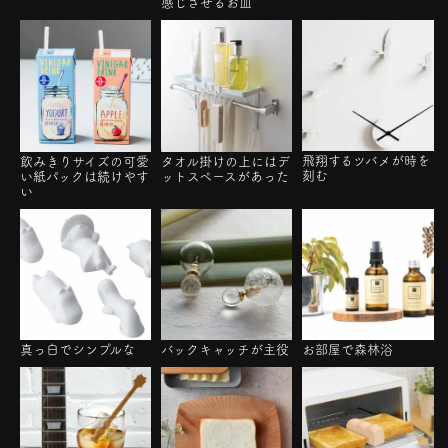
感じさせるお皿
飛翔するツバメが時を
飲みきりサイズの可愛
タオル掛けの上にはデ
刻む
い紙パックは続けやす
ットスペースがあった
い
真っ白でシンプルな
バックキャッチが主役
お部屋で森林浴