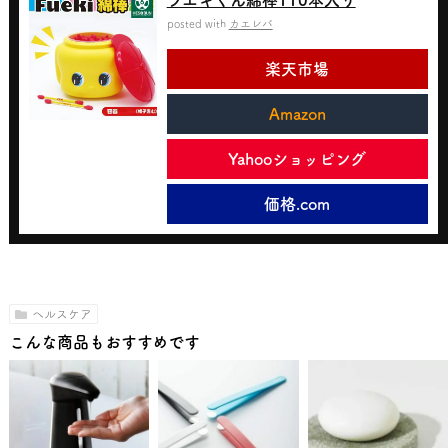
フエキくん綿棒110本入り
posted with
カエレバ
楽天市場
Amazon
Yahooショッピング
価格.com
ヘルスケア
こんな商品もおすすめです