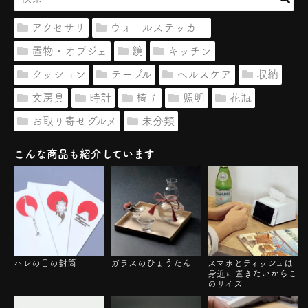
アクセサリ
ウォールステッカー
置物・オブジェ
鏡
キッチン
クッション
テーブル
ヘルスケア
収納
文房具
時計
椅子
照明
花瓶
お取り寄せグルメ
未分類
こんな商品も紹介しています
ハレの日の封筒
ガラスのひょうたん
スマホとティッシュは
身近に置きたいからこ
のサイズ