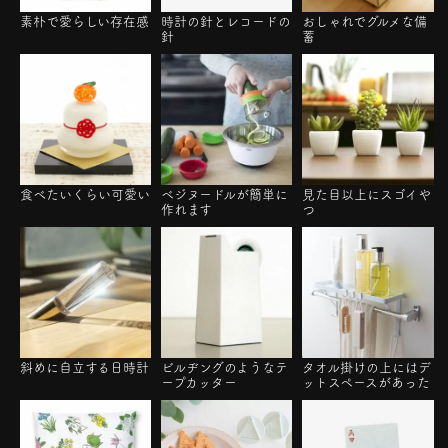
素朴で愛らしい存在感
時計の針とレコードの
おしゃれでグルメな備
針
蓄
食べたいくらい可愛い
ベジヌードルが簡単に
見た目以上にスゴイや
作れます
つ
斜めに自立する日時計
ビルヂングのようなテ
タオル掛けの上にはデ
ープカッター
ットスペースがあった