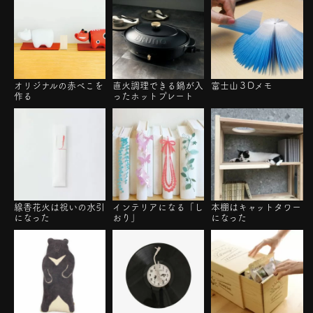
オリジナルの赤べこを
直火調理できる鍋が入
富士山３Dメモ
作る
ったホットプレート
線香花火は祝いの水引
インテリアになる「し
本棚はキャットタワー
になった
おり」
になった