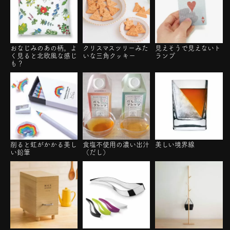
おなじみのあの柄。よ
クリスマスツリーみた
見えそうで見えないト
く見ると北欧風な感じ
いな三角クッキー
ランプ
も？
削ると虹がかかる美し
食塩不使用の濃い出汁
美しい境界線
い鉛筆
（だし）