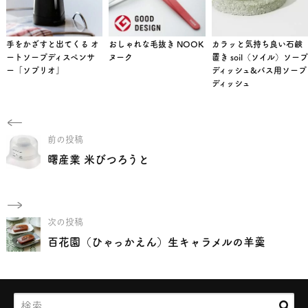
手をかざすと出てくる オ
おしゃれな毛抜き NOOK
カラッと気持ち良い石鹸
ートソープディスペンサ
ヌーク
置き soil（ソイル）ソープ
ー「ソプリオ」
ディッシュ&バス用ソープ
ディッシュ
前の投稿
曙産業 米びつろうと
次の投稿
百花園（ひゃっかえん）生キャラメルの羊羹