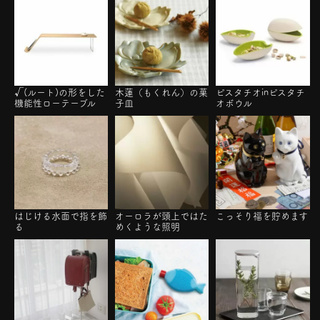
√(ルート)の形をした
木蓮（もくれん）の菓
ピスタチオinピスタチ
機能性ローテーブル
子皿
オボウル
はじける水面で指を飾
オーロラが頭上ではた
こっそり福を貯めます
る
めくような照明