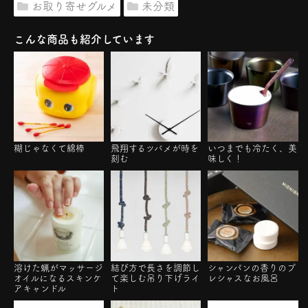
お取り寄せグルメ
未分類
こんな商品も紹介しています
飛翔するツバメが時を
糊じゃなくて綿棒
いつまでも冷たく、美
刻む
味しく！
溶けた蝋がマッサージ
結び方で長さを調節し
シャンパンの香りのプ
オイルになるスキンケ
て楽しむ吊り下げライ
レシャスなお風呂
アキャンドル
ト