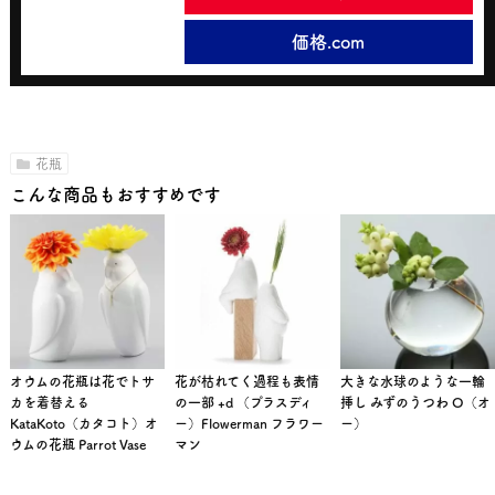
価格.com
花瓶
こんな商品もおすすめです
オウムの花瓶は花でトサ
花が枯れてく過程も表情
大きな水球のような一輪
カを着替える
の一部 +d （プラスディ
挿し みずのうつわ O（オ
KataKoto（カタコト）オ
ー）Flowerman フラワー
ー）
ウムの花瓶 Parrot Vase
マン