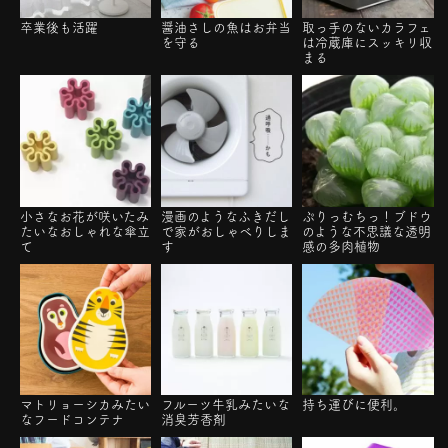
卒業後も活躍
醤油さしの魚はお弁当
取っ手のないカラフェ
を守る
は冷蔵庫にスッキリ収
まる
小さなお花が咲いたみ
漫画のようなふきだし
ぷりっむちっ！ブドウ
たいなおしゃれな傘立
で家がおしゃべりしま
のような不思議な透明
て
す
感の多肉植物
マトリョーシカみたい
フルーツ牛乳みたいな
持ち運びに便利。
なフードコンテナ
消臭芳香剤