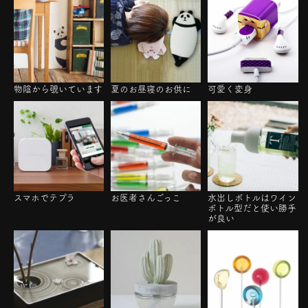
物陰から覗いています
夏のお昼寝のお供に
可愛く変身
スマホでテプラ
お医者さんごっこ
水出しボトルはワイン
ボトル型だと使い勝手
が良い