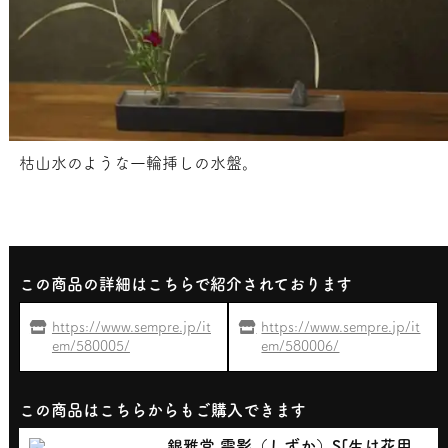
枯山水のような一輪挿しの水盤。
この商品の詳細はこちらで紹介されております
https://www.sempre.jp/it
https://www.sempre.jp/it
em/580005/
em/580006/
この商品はこちらからもご購入できます
銀雅堂 雫影（しずか）S[生け花用