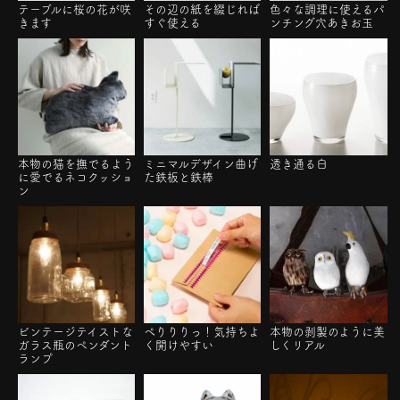
テーブルに桜の花が咲
その辺の紙を綴じれば
色々な調理に使えるパ
きます
すぐ使える
ンチング穴あきお玉
本物の猫を撫でるよう
ミニマルデザイン曲げ
透き通る白
に愛でるネコクッショ
た鉄板と鉄棒
ン
ビンテージテイストな
ぺりりりっ！気持ちよ
本物の剥製のように美
ガラス瓶のペンダント
く開けやすい
しくリアル
ランプ