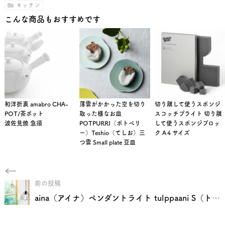
キッチン
こんな商品もおすすめです
和洋折衷 amabro CHA-
薄雲がかかった空を切り
切り離して使うスポンジ
POT/茶ポット
取った様なお皿
スコッチブライト 切り離
波佐見焼 急須
POTPURRI（ポトペリ
して使うスポンジブロッ
ー）Teshio（てしお）三
ク A４サイズ
つ雲 Small plate 豆皿
前の投稿
aina（アイナ）ペンダントライト tulppaani S（トゥルパーニS）