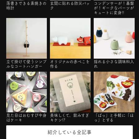
落書きできる素焼きの
玄関に貼れる防災バッ
コンデンサーが！基盤
時計
ク
が！ギークなパーツが
キュートに変身!!
立て掛けて使うシンプ
オリジナルの赤べこを
揺れる小さな調味料入
ルなコートハンガー
作る
れ
見た目はおむすび中身
美味しくて、飲みすぎ
「ぱっ」と手軽に「ほ
はケーキ
キケン!?
っ」とする
紹介している全記事