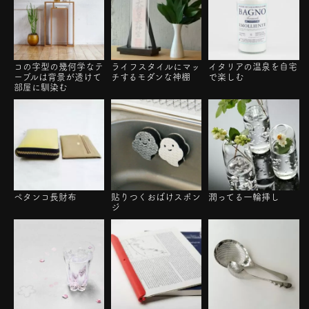
コの字型の幾何学なテ
ライフスタイルにマッ
イタリアの温泉を自宅
ーブルは背景が透けて
チするモダンな神棚
で楽しむ
部屋に馴染む
ペタンコ長財布
貼りつくおばけスポン
潤ってる一輪挿し
ジ