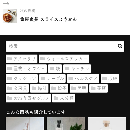
次の投稿
亀屋良長 スライスようかん
アクセサリ
ウォールステッカー
置物・オブジェ
鏡
キッチン
クッション
テーブル
ヘルスケア
収納
文房具
時計
椅子
照明
花瓶
お取り寄せグルメ
未分類
こんな商品も紹介しています