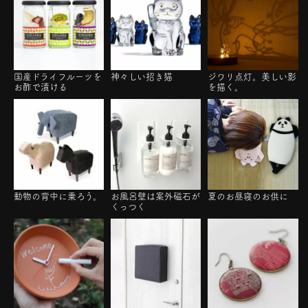
国産ドライフルーツを
神々しい招き猫
ジワリ点灯。美しい影
お酢で漬ける
を描く。
動物の背中に乗ろう。
お風呂壁は案外磁石が
夏のお昼寝のお供に
くっつく