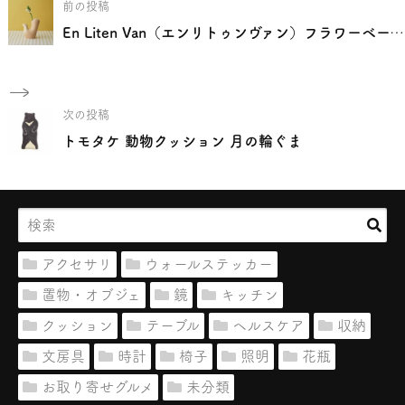
前の投稿
En Liten Van（エンリトゥンヴァン）フラワーベース ハンカチ付き バード ブラウン
次の投稿
トモタケ 動物クッション 月の輪ぐま
アクセサリ
ウォールステッカー
置物・オブジェ
鏡
キッチン
クッション
テーブル
ヘルスケア
収納
文房具
時計
椅子
照明
花瓶
お取り寄せグルメ
未分類