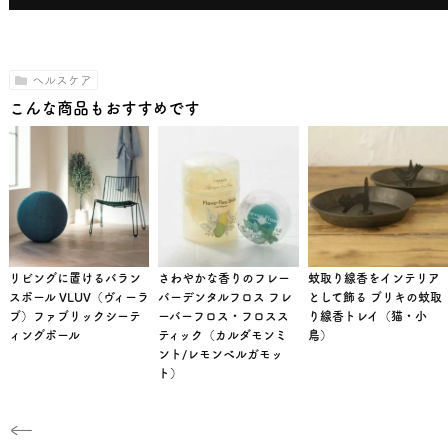
ヘルスケア
こんな商品もおすすめです
リビングに置けるバラン
さわやかな香りのフレー
蚊取り線香をインテリア
スボール VLUV（ヴィーラ
バーデンタルフロス フレ
として飾る ブリキの蚊取
ブ）ファブリックシーテ
ーバーフロス・フロスス
り線香トレイ（猫・小
ィングボール
ティック（カルダモンミ
鳥）
ント/レモンベルガモッ
ト）