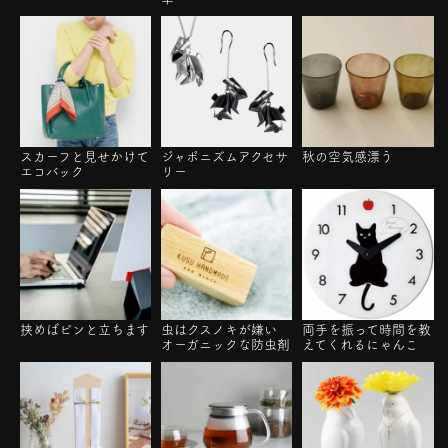
スカーフと見せかけて
ジャポニズムアクセサ
秋の空気感漂う
エコバック
リー
挟めばピンと立ちます
虫はクスノキが嫌い
両手を振って時間を教
オーガニックな防虫剤
えてくれるにゃんこ