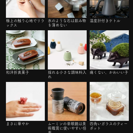
極上の触り心地でリラ
氷のような石は飲み物
温度計付きケトル
ックス
を薄めない
和洋折衷菓子
揺れる小さな調味料入
痛くない、かわいい子
れ
まさに華やか
ムーミンの単眼鏡は美
四角いガラスのティー
術鑑賞に使いやすい倍
ポット
率