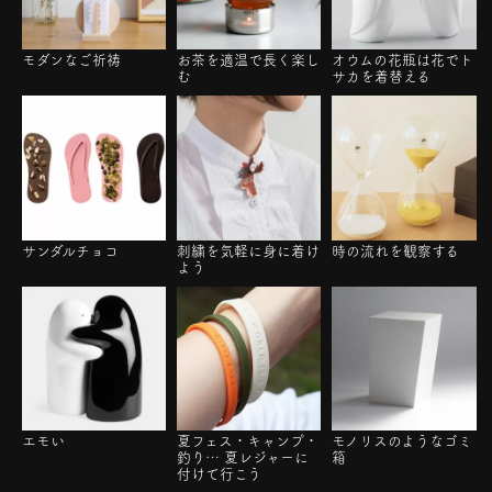
モダンなご祈祷
お茶を適温で長く楽し
オウムの花瓶は花でト
む
サカを着替える
サンダルチョコ
刺繍を気軽に身に着け
時の流れを観察する
よう
エモい
夏フェス・キャンプ・
モノリスのようなゴミ
釣り… 夏レジャーに
箱
付けて行こう