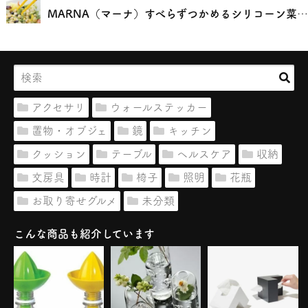
MARNA（マーナ）すべらずつかめるシリコーン菜ばし
アクセサリ
ウォールステッカー
置物・オブジェ
鏡
キッチン
クッション
テーブル
ヘルスケア
収納
文房具
時計
椅子
照明
花瓶
お取り寄せグルメ
未分類
こんな商品も紹介しています