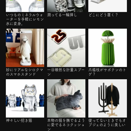
いつものミネラルウォ
潤ってる一輪挿し
どこにどう置く？
ーターを手軽にレモン
水に変身。
妙にリアルなシロクマ
一目瞭然な計量スプー
爪楊枝がサボテンのト
のスマホスタンド
ン
ゲ？
神々しい招き猫
本物の猫を撫でるよう
使ってないときでもオ
に愛でるネコクッショ
ブジェのように美しい
ン