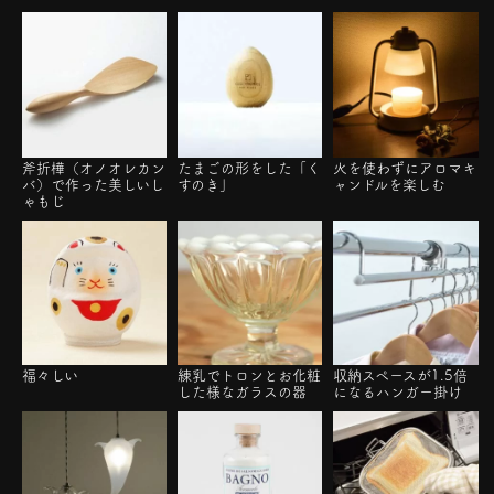
斧折樺（オノオレカン
たまごの形をした「く
火を使わずにアロマキ
バ）で作った美しいし
すのき」
ャンドルを楽しむ
ゃもじ
福々しい
練乳でトロンとお化粧
収納スペースが1.5倍
した様なガラスの器
になるハンガー掛け