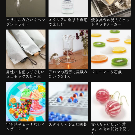
クリオネみたいなペン
イタリアの温泉を自宅
焼き具合の見えるホッ
ダントライト
で楽しむ
トサンドメーカー
男性にも使ってほしい
アロマの蒸留は実験み
ジューシーな石鹸
ユニセックスな日傘
たいで楽しい
宝石箱やぁ～！なレイ
スタイリッシュな囲碁
食べちゃいたい可愛
ンボーケーキ
さ。本物の和飴を使っ
た