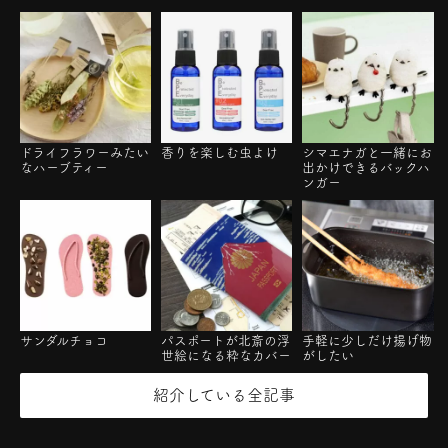
ドライフラワーみたい
香りを楽しむ虫よけ
シマエナガと一緒にお
なハーブティー
出かけできるバックハ
ンガー
サンダルチョコ
パスポートが北斎の浮
手軽に少しだけ揚げ物
世絵になる粋なカバー
がしたい
紹介している全記事