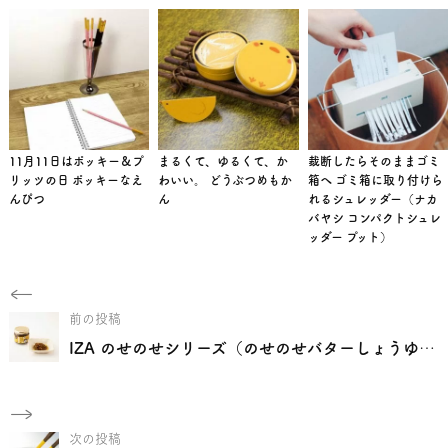
11月11日はポッキー＆プ
まるくて、ゆるくて、か
裁断したらそのままゴミ
リッツの日 ポッキーなえ
わいい。 どうぶつめもか
箱へ ゴミ箱に取り付けら
んぴつ
ん
れるシュレッダー（ナカ
バヤシ コンパクトシュレ
ッダー プット）
前の投稿
IZA のせのせシリーズ（のせのせバターしょうゆ・のせのせ辛子明太子バター・のせのせバターカレー）
次の投稿