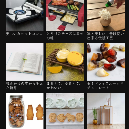
美しいカセットコンロ
とろけたチーズは幸せ
凛と美しい、普段使い
の味
出来る伝統工芸
読みかけの本から生え
まるくて、ゆるくて、
セミドライフルーツ×
た新芽
かわいい。
チョコレート