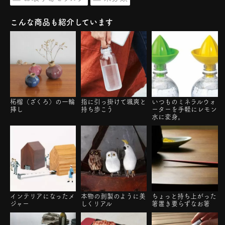
こんな商品も紹介しています
柘榴（ざくろ）の一輪
指に引っ掛けて颯爽と
いつものミネラルウォ
挿し
持ち歩こう
ーターを手軽にレモン
水に変身。
インテリアになったメ
本物の剥製のように美
ちょっと持ち上がった
ジャー
しくリアル
箸置き要らずなお箸