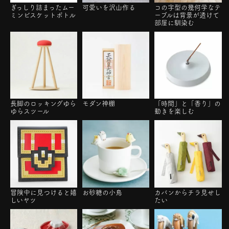
ぎっしり詰まったムー
可愛いを沢山作る
コの字型の幾何学なテ
ミンビスケットボトル
ーブルは背景が透けて
部屋に馴染む
長脚のロッキングゆら
モダン神棚
「時間」と「香り」の
ゆらスツール
動きを楽しむ
冒険中に見つけると嬉
お砂糖の小鳥
カバンからチラ見せし
しいヤツ
たい