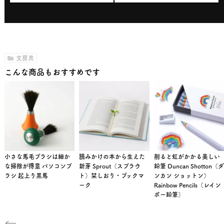
文房具
こんな商品もおすすめです
小さな馬毛ブラシは細か
読みかけの本から生えた
削ると虹がかかる美しい
な掃除が得意 パソコンブ
新芽 Sprout（スプラウ
鉛筆 Duncan Shotton（ダ
ラシ 起上り黒馬
ト）栞しおり・ブックマ
ンカン ショットン）
ーク
Rainbow Pencils（レイン
ボー鉛筆）