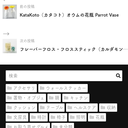
前の投稿
KataKoto（カタコト）オウムの花瓶 Parrot Vase
次の投稿
フレーバーフロス・フロススティック（カルダモンミント/レモンベルガモット）
アクセサリ
ウォールステッカー
置物・オブジェ
鏡
キッチン
クッション
テーブル
ヘルスケア
収納
文房具
時計
椅子
照明
花瓶
お取り寄せグルメ
未分類