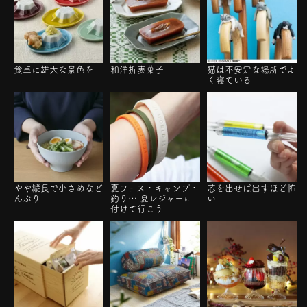
食卓に雄大な景色を
和洋折衷菓子
猫は不安定な場所でよ
く寝ている
やや縦長で小さめなど
夏フェス・キャンプ・
芯を出せば出すほど怖
んぶり
釣り… 夏レジャーに
い
付けて行こう