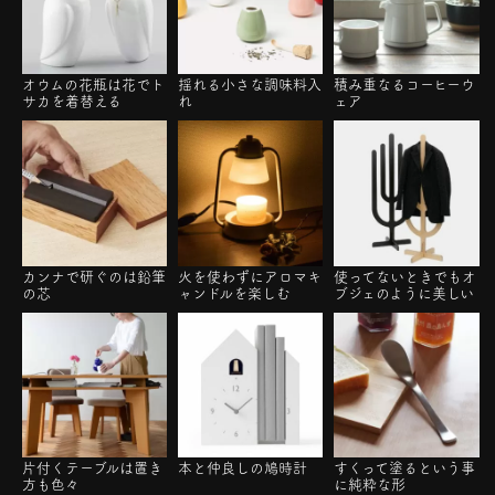
オウムの花瓶は花でト
揺れる小さな調味料入
積み重なるコーヒーウ
サカを着替える
れ
ェア
カンナで研ぐのは鉛筆
火を使わずにアロマキ
使ってないときでもオ
の芯
ャンドルを楽しむ
ブジェのように美しい
片付くテーブルは置き
本と仲良しの鳩時計
すくって塗るという事
方も色々
に純粋な形