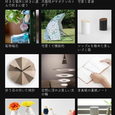
好きな場所に好きに運
爪楊枝がサボテンのト
可愛く変身
んで好きに使う
ゲ？
鉱物磁石
可愛くて機能的
シンプルを極めた美し
いゴミ箱
折り目の付いた時計
空間に浮かぶ美しい光
革表紙の裏紙ノート
の輪