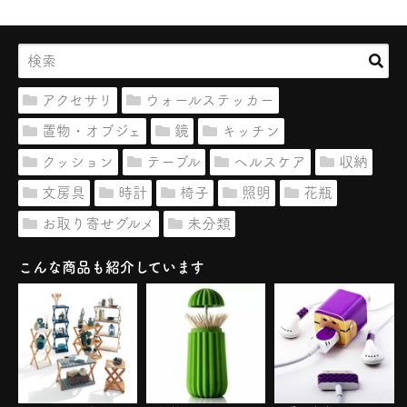
アクセサリ
ウォールステッカー
置物・オブジェ
鏡
キッチン
クッション
テーブル
ヘルスケア
収納
文房具
時計
椅子
照明
花瓶
お取り寄せグルメ
未分類
こんな商品も紹介しています