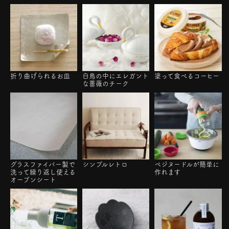
折り曲げられるお皿
白鳥の中にエレガント
塗って食べるコーヒー
な薔薇のチーク
グラスファイバー製で
シンプルレトロ
ベジヌードルが簡単に
洗って繰り返し使える
作れます
オーブンシート