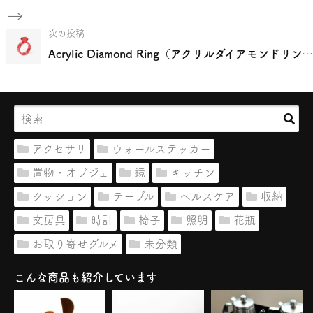
次の投稿
Acrylic Diamond Ring（アクリルダイアモンドリング）
アクセサリ
ウォールステッカー
置物・オブジェ
鏡
キッチン
クッション
テーブル
ヘルスケア
収納
文房具
時計
椅子
照明
花瓶
お取り寄せグルメ
未分類
こんな商品も紹介しています