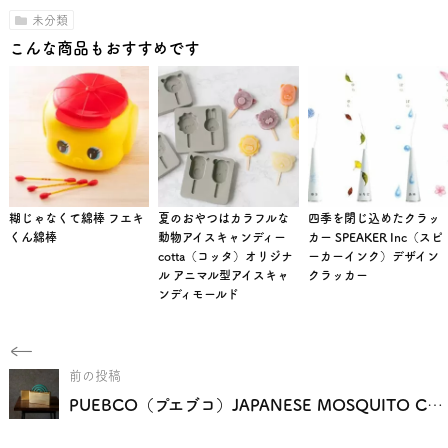
未分類
こんな商品もおすすめです
糊じゃなくて綿棒 フエキ
夏のおやつはカラフルな
四季を閉じ込めたクラッ
くん綿棒
動物アイスキャンディー
カー SPEAKER Inc（スピ
cotta（コッタ）オリジナ
ーカーインク）デザイン
ル アニマル型アイスキャ
クラッカー
ンディモールド
前の投稿
PUEBCO（プエブコ）JAPANESE MOSQUITO COIL HOLDER（ジャパニーズモスキートコイルホルダー）