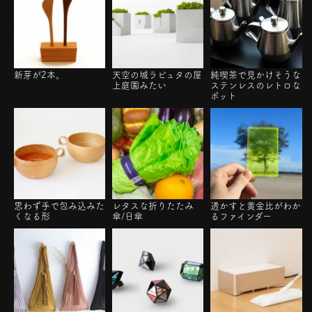
新芽が2本。
天空の城ラピュタの屋
純喫茶で見かけそうな
上庭園みたい
ステンレスのレトロな
ポット
思わず手で包み込みた
レタスな折りたたみ
透かすと黄金比がわか
くなる形
傘/日傘
るファインダー