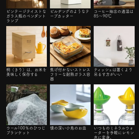
ビンテージテイストな
ビルヂングのようなテ
コーヒー抽出の適温は
ガラス瓶のペンダント
ープカッター
85～90℃
ランプ
桐（きり）は、お米を
焦げ付かないストレス
ティッシュは置くより
美味しく保存する
フリーな耐熱ガラス容
吊るす方がいい
器
ウール100％のひつじ
懐の深い小鳥のお皿
いつものミネラルウォ
ブランケット
ーターを手軽にレモン
水に変身。