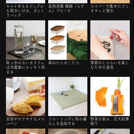
キレイめもカジュアル
高岡漆器 螺鈿（らで
ワイパーで集めたゴミ
も両方いける、ざっく
ん）ブローチ
をサッと吸引
りバック
取っ手のないカラフェ
森の小人のこたつ
季節のしつらいを楽し
は冷蔵庫にスッキリ収
むための道具
まる
全部がサクサクなメロ
フローリングに和の暮
野菜を削る、巨大鉛筆
ンパン
らしを追加する
削り