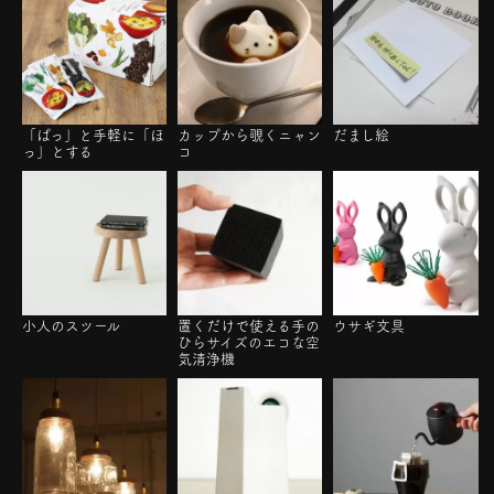
「ぱっ」と手軽に「ほ
カップから覗くニャン
だまし絵
っ」とする
コ
小人のスツール
置くだけで使える手の
ウサギ文具
ひらサイズのエコな空
気清浄機