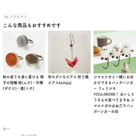
アクセサリ
こんな商品もおすすめです
秋の実りを身に着ける 硝
和モダンなピアス 折り鶴
シマエナガと一緒にお出
子の指輪 椋(ムク)・石榴
ピアスkichijoji
かけできるバックハンガ
(ザクロ)・栃(トチ)
ー フェリシモ
YOU+MORE！ おいしそ
うなもの食べてますね シ
マエナガのおねだりバッ
グハンガーの会