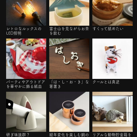
レトロなルックスの
富士山を見ながらお茶
すくって舐めたい
LED照明
を飲む
パーティやアウトドア
「は・し・お・き」な
クールとは真逆
を華やかに飾る紙皿
箸置き
研ぎ味抜群？
経年変化を楽しむ銅の
リアルな動物貯金箱を