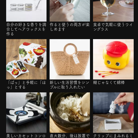
自分の好きな香りを調
作ると使うの両方が楽
食卓で気軽に使うワイ
合してヘアワックスを
しめます
ングラス
作る
「ぱっ」と手軽に「ほ
新しい生活習慣をシン
糊じゃなくて綿棒
っ」とする
プルに取り入れたい
美しいカセットコンロ
直火数分、後は放置で
クリップにまみれるミ