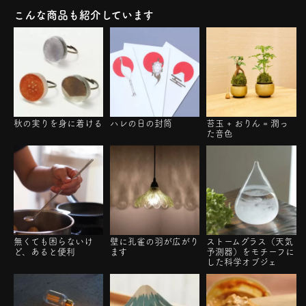
こんな商品も紹介しています
秋の実りを身に着ける
ハレの日の封筒
苔玉 + おりん = 潤っ
た音色
無くても困らないけ
壁に孔雀の羽が広がり
ストームグラス（天気
ど、あると便利
ます
予測器）をモチーフに
した科学オブジェ