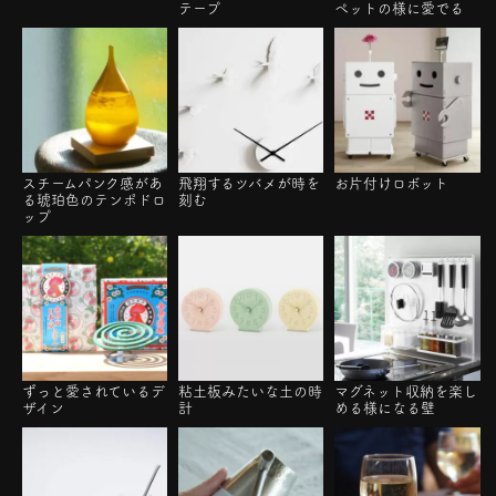
テープ
ペットの様に愛でる
飛翔するツバメが時を
スチームパンク感があ
お片付けロボット
刻む
る琥珀色のテンポドロ
ップ
ずっと愛されているデ
粘土板みたいな土の時
マグネット収納を楽し
ザイン
計
める様になる壁