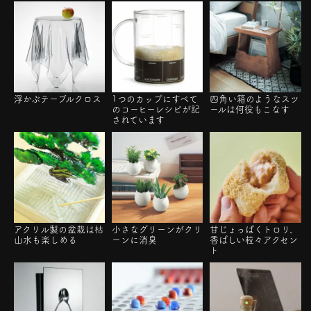
浮かぶテーブルクロス
1つのカップにすべて
四角い箱のようなスツ
のコーヒーレシピが記
ールは何役もこなす
されています
アクリル製の盆栽は枯
小さなグリーンがクリ
甘じょっぱくトロリ、
山水も楽しめる
ーンに消臭
香ばしい粒々アクセン
ト