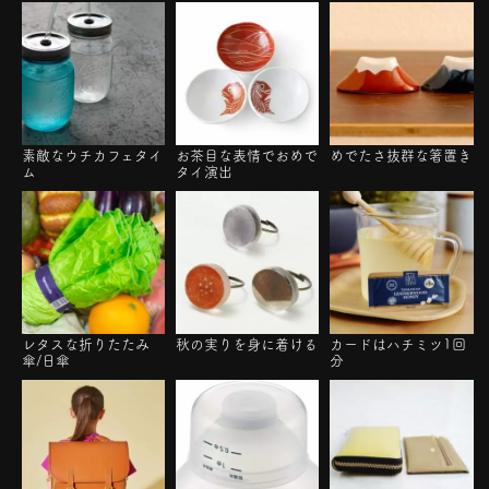
素敵なウチカフェタイ
お茶目な表情でおめで
めでたさ抜群な箸置き
ム
タイ演出
レタスな折りたたみ
秋の実りを身に着ける
カードはハチミツ1回
傘/日傘
分