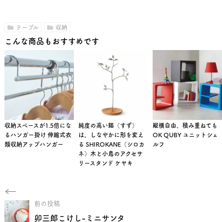
テーブル
収納
こんな商品もおすすめです
収納スペースが1.5倍にな
純度の高い錫（すず）
縦横自由、積み重ねても
るハンガー掛け 伸縮式衣
は、しなやかに形を変え
OK QUBY ユニットシェ
類収納アップハンガー
る SHIROKANE（シロカ
ルフ
ネ）木と小鳥のアクセサ
リースタンド ケヤキ
前の投稿
卯三郎こけし-ミニサンタ