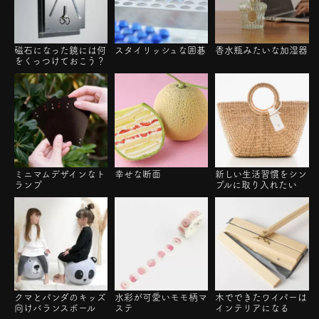
磁石になった鏡には何
スタイリッシュな囲碁
香水瓶みたいな加湿器
をくっつけておこう？
ミニマムデザインなト
幸せな断面
新しい生活習慣をシン
ランプ
プルに取り入れたい
クマとパンダのキッズ
水彩が可愛いモモ柄マ
木でできたワイパーは
向けバランスボール
ステ
インテリアになる