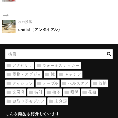
次の投稿
undial（アンダイアル）
アクセサリ
ウォールステッカー
置物・オブジェ
鏡
キッチン
クッション
テーブル
ヘルスケア
収納
文房具
時計
椅子
照明
花瓶
お取り寄せグルメ
未分類
こんな商品も紹介しています