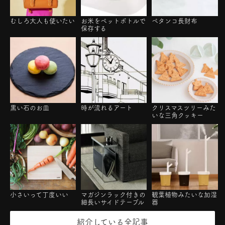
むしろ大人も使いたい
お米をペットボトルで
ペタンコ長財布
保存する
黒い石のお皿
時が流れるアート
クリスマスツリーみた
いな三角クッキー
小さいって丁度いい
マガジンラック付きの
観葉植物みたいな加湿
細長いサイドテーブル
器
紹介している全記事