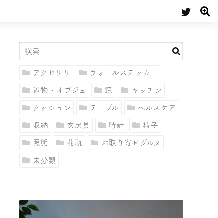
アクセサリ
ウォールステッカー
置物・オブジェ
鏡
キッチン
クッション
テーブル
ヘルスケア
収納
文房具
時計
椅子
照明
花瓶
お取り寄せグルメ
未分類