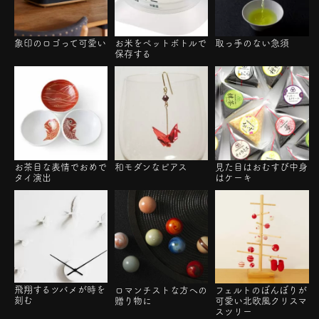
象印のロゴって可愛い
お米をペットボトルで
取っ手のない急須
保存する
お茶目な表情でおめで
和モダンなピアス
見た目はおむすび中身
タイ演出
はケーキ
飛翔するツバメが時を
ロマンチストな方への
フェルトのぼんぼりが
刻む
贈り物に
可愛い北欧風クリスマ
スツリー