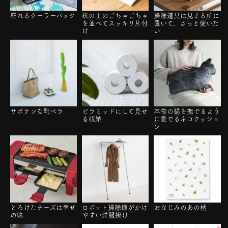
座れるクーラーバック
机の上のごちゃごちゃ
掃除道具は見える所に
を並べてスッキリ片付
置いて、さっと使いた
け
い
サボテンな靴ベラ
ピラミッドにして見せ
本物の猫を撫でるよう
る収納
に愛でるネコクッショ
ン
とろけたチーズは幸せ
ロボット掃除機がかけ
おなじみのあの柄
の味
やすい洋服掛け