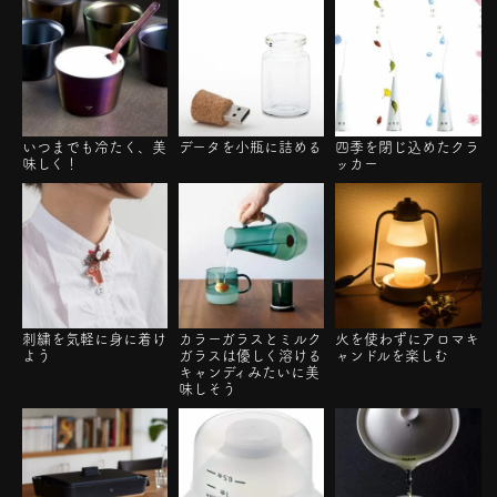
いつまでも冷たく、美
データを小瓶に詰める
四季を閉じ込めたクラ
味しく！
ッカー
刺繍を気軽に身に着け
カラーガラスとミルク
火を使わずにアロマキ
よう
ガラスは優しく溶ける
ャンドルを楽しむ
キャンディみたいに美
味しそう