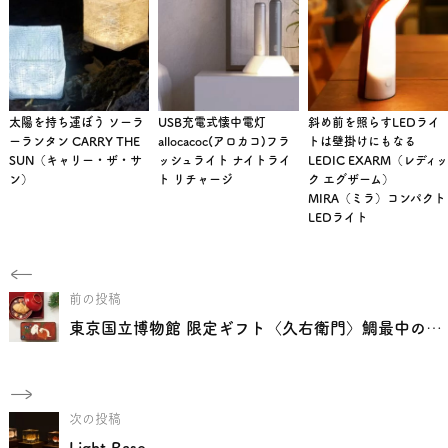
太陽を持ち運ぼう ソーラ
USB充電式懐中電灯
斜め前を照らすLEDライ
ーランタン CARRY THE
allocacoc(アロカコ)フラ
トは壁掛けにもなる
SUN（キャリー・ザ・サ
ッシュライト ナイトライ
LEDIC EXARM（レディッ
ン）
ト リチャージ
ク エグザーム）
MIRA（ミラ）コンパクト
LEDライト
前の投稿
東京国立博物館 限定ギフト〈久右衛門〉鯛最中のお吸物
次の投稿
Light Base