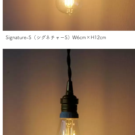
Signature-S（シグネチャーS）W6cm×H12cm