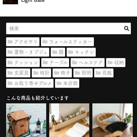
アクセサリ
ウォールステッカー
置物・オブジェ
鏡
キッチン
クッション
テーブル
ヘルスケア
収納
文房具
時計
椅子
照明
花瓶
お取り寄せグルメ
未分類
こんな商品も紹介しています