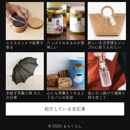
小さなカンナで鉛筆を
たっぷりのせるのが美
新しい生活習慣をシン
削る
味しい
プルに取り入れたい
手紡ぎ手織り麻 大人
心にも栄養をくれるよ
指に引っ掛けて颯爽と
の日傘
うなパンの缶詰
持ち歩こう
紹介している全記事
©
2026
もらくらし