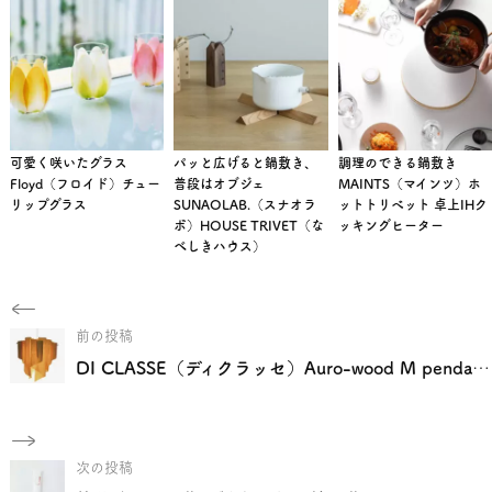
可愛く咲いたグラス
パッと広げると鍋敷き、
調理のできる鍋敷き
Floyd（フロイド）チュー
普段はオブジェ
MAINTS（マインツ）ホ
リップグラス
SUNAOLAB.（スナオラ
ットトリベット 卓上IHク
ボ）HOUSE TRIVET（な
ッキングヒーター
べしきハウス）
前の投稿
DI CLASSE（ディクラッセ）Auro-wood M pendant lamp （アウロ ウッド Ｍ ペンダントランプ）
次の投稿