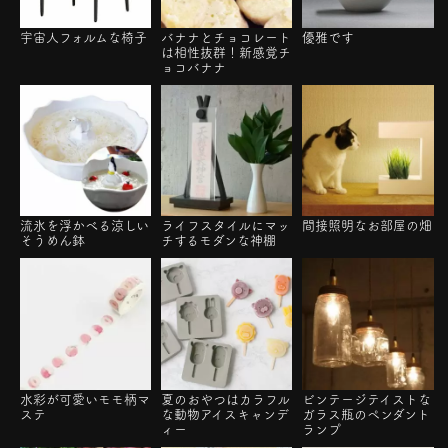
宇宙人フォルムな椅子
バナナとチョコレート
優雅です
は相性抜群！新感覚チ
ョコバナナ
流氷を浮かべる涼しい
ライフスタイルにマッ
間接照明なお部屋の畑
そうめん鉢
チするモダンな神棚
水彩が可愛いモモ柄マ
夏のおやつはカラフル
ビンテージテイストな
ステ
な動物アイスキャンデ
ガラス瓶のペンダント
ィー
ランプ