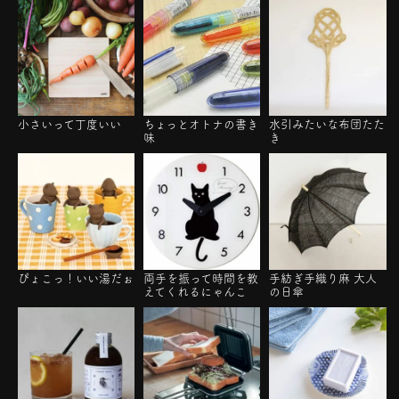
小さいって丁度いい
ちょっとオトナの書き
水引みたいな布団たた
味
き
ぴょこっ！いい湯だぉ
両手を振って時間を教
手紡ぎ手織り麻 大人
えてくれるにゃんこ
の日傘