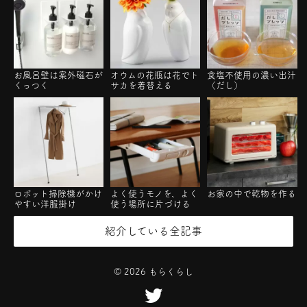
お風呂壁は案外磁石が
オウムの花瓶は花でト
食塩不使用の濃い出汁
くっつく
サカを着替える
（だし）
ロボット掃除機がかけ
よく使うモノを、よく
お家の中で乾物を作る
やすい洋服掛け
使う場所に片づける
紹介している全記事
©
2026
もらくらし