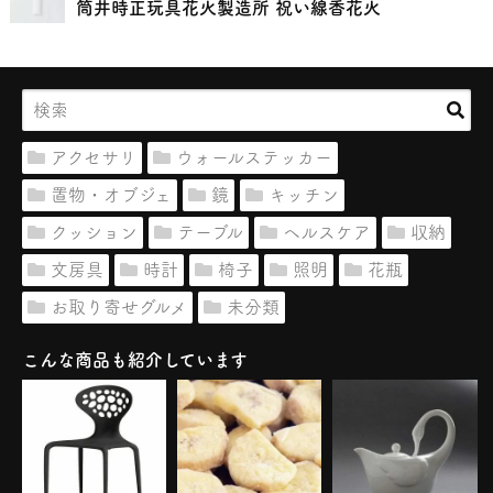
筒井時正玩具花火製造所 祝い線香花火
アクセサリ
ウォールステッカー
置物・オブジェ
鏡
キッチン
クッション
テーブル
ヘルスケア
収納
文房具
時計
椅子
照明
花瓶
お取り寄せグルメ
未分類
こんな商品も紹介しています