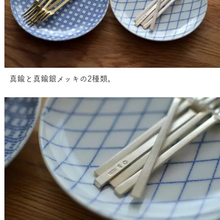
真鍮と真鍮銀メッキの2種類。