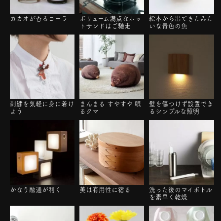
カカオが香るコーラ
ボリューム満点なホッ
絵本から出てきたみた
トサンドはご馳走
いな青色の魚
刺繍を気軽に身に着け
まんまる すやすや 眠
壁を傷つけず設置でき
よう
るクマ
るシンプルな照明
かなり融通が利く
美は有用性に宿る
洗った後のマイボトル
を素早く乾燥