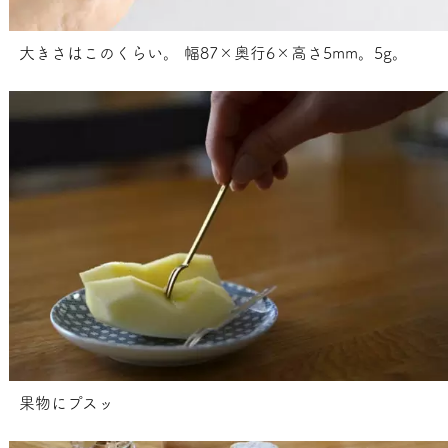
大きさはこのくらい。 幅87×奥行6×高さ5mm。5g。
果物にプスッ