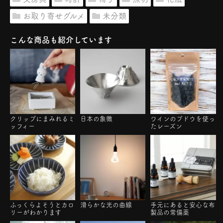
お取り寄せグルメ
未分類
こんな商品も紹介しています
クリップにまみれるミ
日本の象徴
ワインのブドウを使っ
ッフィー
たレーズン
ふっくらよそうとカロ
滑らかな光の曲線
手元にあると安心な布
リーがわかります
製品の常備薬