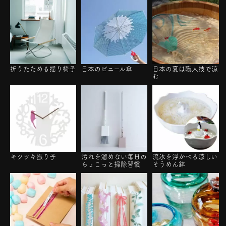
折りたためる揺り椅子
日本のビニール傘
日本の夏は職人技で涼
む
キツツキ振り子
汚れを溜めない毎日の
流氷を浮かべる涼しい
ちょこっと掃除習慣
そうめん鉢