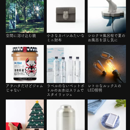
空間に溶け込む鏡
小さなカバンみたいな
シロクマ風呂栓で夏の
ミニ財布
お風呂を涼し気に
アヲハタだけどジャム
ラベルのないペットボ
レトロなルックスの
じゃない
トルのお水はスリムで
LED照明
スタイリッシュ