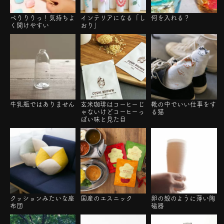
ぺりりりっ！気持ちよ
インテリアになる「し
何を入れる？
く開けやすい
おり」
牛乳瓶ではありません
玄米珈琲はコーヒーじ
靴の中でいい仕事をす
ゃないけどコーヒーっ
る猫
ぽい味と見た目
クッションみたいな座
国産のエスニック
卵の殻のように薄い陶
布団
磁器