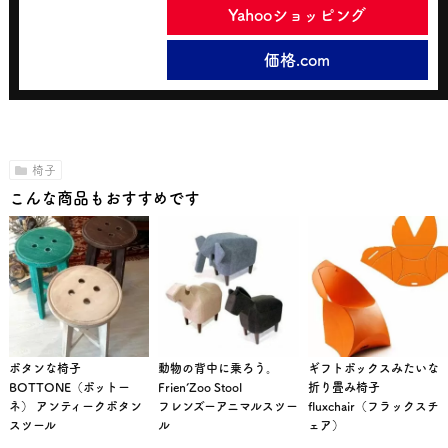
Yahooショッピング
価格.com
椅子
こんな商品もおすすめです
ボタンな椅子
動物の背中に乗ろう。
ギフトボックスみたいな
BOTTONE（ボットー
Frien’Zoo Stool
折り畳み椅子
ネ） アンティークボタン
フレンズーアニマルスツー
fluxchair（フラックスチ
スツール
ル
ェア）