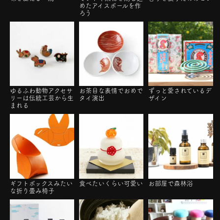
めたアイスボールを作
ろう
ゆるふわ動物アクセサ
お茶目な表情でおめで
ずっと愛されているデ
リーは伝統工芸から生
タイ演出
ザイン
まれる
ギフトボックスみたい
食べたいくらい可愛い
お部屋で森林浴
な折り畳み椅子