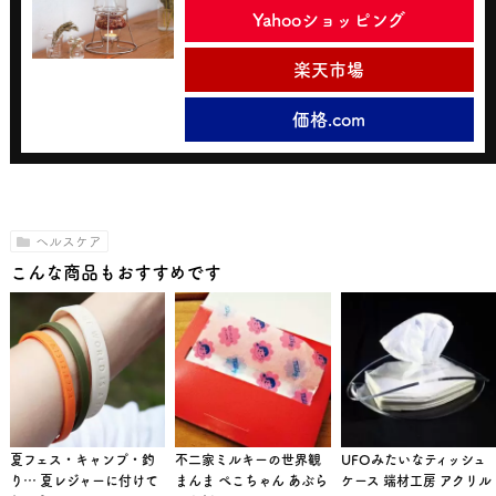
Yahooショッピング
楽天市場
価格.com
ヘルスケア
こんな商品もおすすめです
夏フェス・キャンプ・釣
不二家ミルキーの世界観
UFOみたいなティッシュ
り… 夏レジャーに付けて
まんま ぺこちゃん あぶら
ケース 端材工房 アクリル