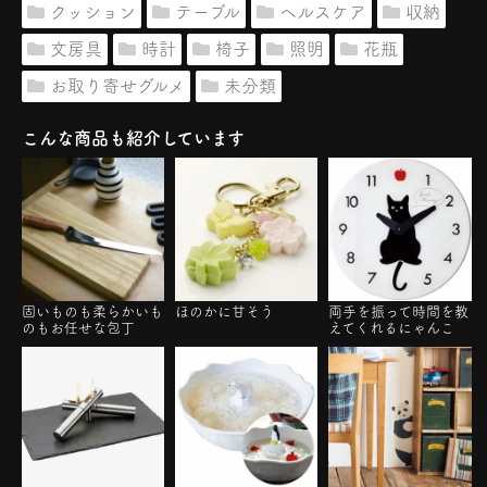
クッション
テーブル
ヘルスケア
収納
文房具
時計
椅子
照明
花瓶
お取り寄せグルメ
未分類
こんな商品も紹介しています
固いものも柔らかいも
ほのかに甘そう
両手を振って時間を教
のもお任せな包丁
えてくれるにゃんこ