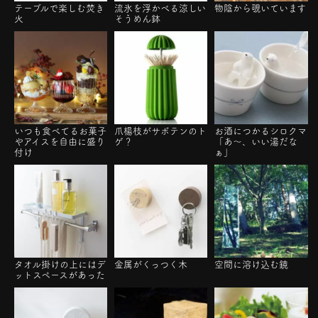
テーブルで楽しむ焚き
流氷を浮かべる涼しい
物陰から覗いています
火
そうめん鉢
いつも食べてるお菓子
爪楊枝がサボテンのト
お酒につかるシロクマ
やアイスを自由に盛り
ゲ？
「あ～、いい湯だな
付け
ぁ」
タオル掛けの上にはデ
金属がくっつく木
空間に溶け込む鏡
ットスペースがあった